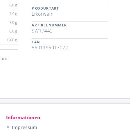
0,0 g
PRODUKTART
Likörwein
7,9 g
7,9 g
ARTIKELNUMMER
SW17442
0,0 g
0,00 g
EAN
5601196017022
fand
Informationen
Impressum