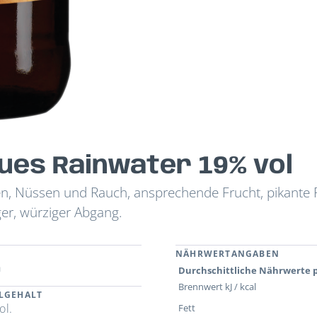
ues Rainwater 19% vol
n, Nüssen und Rauch, ansprechende Frucht, pikante F
nger, würziger Abgang.
NÄHRWERTANGABEN
a
Durchschittliche Nährwerte p
Brennwert kJ / kcal
LGEHALT
ol.
Fett