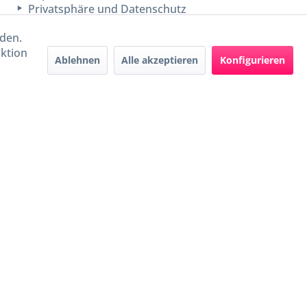
Privatsphäre und Datenschutz
rden.
aktion
Ablehnen
Alle akzeptieren
Konfigurieren
Handel mit BIO-Weinen
kontrolliert und zertifiziert
durch DE-ÖKO-009
ers beschrieben
e