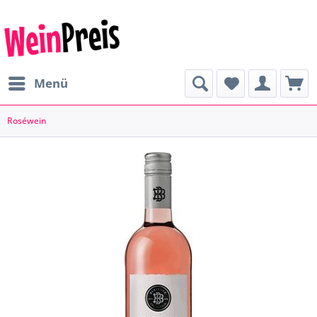
Menü
Roséwein