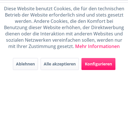
Service Hotline
Diese Website benutzt Cookies, die für den technischen
Betrieb der Website erforderlich sind und stets gesetzt
Shop Service
werden. Andere Cookies, die den Komfort bei
Benutzung dieser Website erhöhen, der Direktwerbung
dienen oder die Interaktion mit anderen Websites und
Informationen
sozialen Netzwerken vereinfachen sollen, werden nur
mit Ihrer Zustimmung gesetzt.
Mehr Informationen
Handel mit BIO-Weinen
kontrolliert und zertifiziert
durch DE-ÖKO-009
Ablehnen
Alle akzeptieren
Konfigurieren
* Alle Preise inkl. gesetzl. Mehrwertsteuer zzgl.
Versandkosten
und ggf.
Nachnahmegebühren, wenn nicht anders beschrieben
Widerruf erklären
Gestaltung, Shop-Setup, Management & Hosting durch
Ternum Internet Services
mit