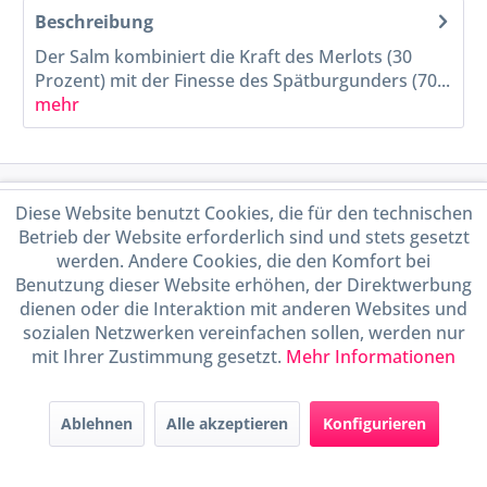
Beschreibung
Der Salm kombiniert die Kraft des Merlots (30
Prozent) mit der Finesse des Spätburgunders (70...
mehr
Service Hotline
Diese Website benutzt Cookies, die für den technischen
Betrieb der Website erforderlich sind und stets gesetzt
Shop Service
werden. Andere Cookies, die den Komfort bei
Benutzung dieser Website erhöhen, der Direktwerbung
dienen oder die Interaktion mit anderen Websites und
Informationen
sozialen Netzwerken vereinfachen sollen, werden nur
mit Ihrer Zustimmung gesetzt.
Mehr Informationen
Handel mit BIO-Weinen
kontrolliert und zertifiziert
durch DE-ÖKO-009
Ablehnen
Alle akzeptieren
Konfigurieren