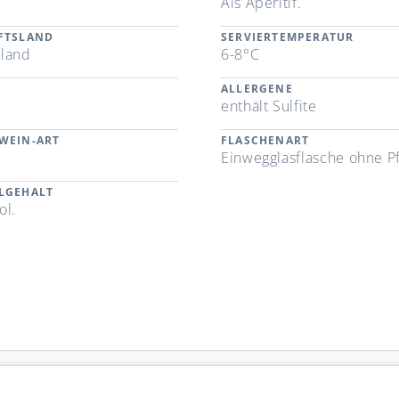
n
Als Aperitif.
FTSLAND
SERVIERTEMPERATUR
land
6-8°C
ALLERGENE
enthält Sulfite
WEIN-ART
FLASCHENART
Einwegglasflasche ohne P
LGEHALT
ol.