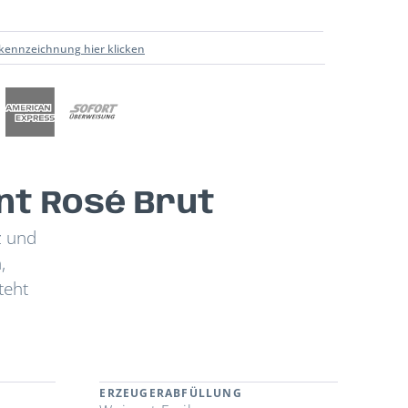
kennzeichnung hier klicken
nt Rosé Brut
z und
,
teht
ERZEUGERABFÜLLUNG