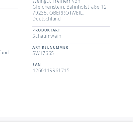
Weingut Freiherr von
Gleichenstein, Bahnhofstraße 12,
79235, OBERROTWEIL,
Deutschland
PRODUKTART
Schaumwein
ARTIKELNUMMER
fand
SW17665
EAN
4260119961715