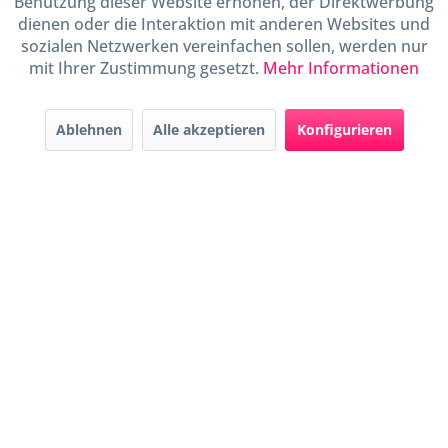
Benutzung dieser Website erhöhen, der Direktwerbung
Informationen
dienen oder die Interaktion mit anderen Websites und
sozialen Netzwerken vereinfachen sollen, werden nur
mit Ihrer Zustimmung gesetzt.
Mehr Informationen
Handel mit BIO-Weinen
kontrolliert und zertifiziert
durch DE-ÖKO-009
Ablehnen
Alle akzeptieren
Konfigurieren
* Alle Preise inkl. gesetzl. Mehrwertsteuer zzgl.
Versandkosten
und ggf.
Nachnahmegebühren, wenn nicht anders beschrieben
Widerruf erklären
Gestaltung, Shop-Setup, Management & Hosting durch
Ternum Internet Services
mit
Shopware