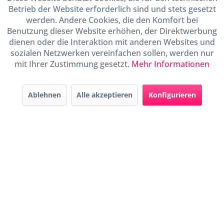
Betrieb der Website erforderlich sind und stets gesetzt
Shop Service
werden. Andere Cookies, die den Komfort bei
Benutzung dieser Website erhöhen, der Direktwerbung
dienen oder die Interaktion mit anderen Websites und
Informationen
sozialen Netzwerken vereinfachen sollen, werden nur
mit Ihrer Zustimmung gesetzt.
Mehr Informationen
Handel mit BIO-Weinen
kontrolliert und zertifiziert
durch DE-ÖKO-009
Ablehnen
Alle akzeptieren
Konfigurieren
* Alle Preise inkl. gesetzl. Mehrwertsteuer zzgl.
Versandkosten
und ggf.
Nachnahmegebühren, wenn nicht anders beschrieben
Widerruf erklären
Gestaltung, Shop-Setup, Management & Hosting durch
Ternum Internet Services
mit
Shopware