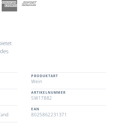
ietet
 des
PRODUKTART
Wein
ARTIKELNUMMER
SW17882
EAN
fand
8025862231371