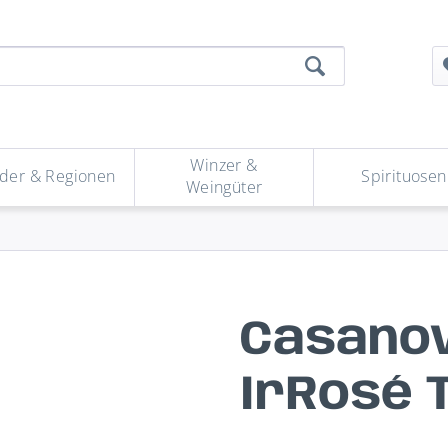
Winzer &
der & Regionen
Spirituosen
Weingüter
Casanov
IrRosé 