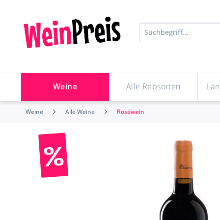
Weine
Alle Rebsorten
Län
Weine
Alle Weine
Roséwein