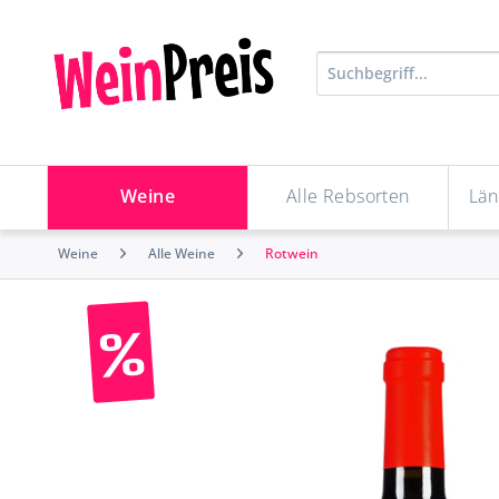
Weine
Alle Rebsorten
Län
Weine
Alle Weine
Rotwein