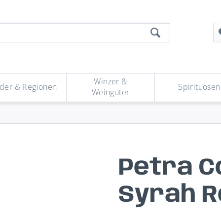
Winzer &
der & Regionen
Spirituosen
Weingüter
Petra Co
Syrah 