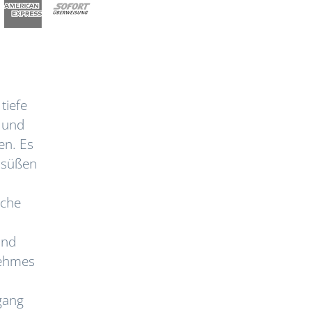
tiefe
n und
en. Es
 süßen
sche
und
nehmes
bgang