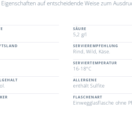
en Eigenschaften auf entscheidende Weise zum Ausdru
TE
SÄURE
5,2 g/l
FTSLAND
SERVIEREMPFEHLUNG
Rind, Wild, Käse.
SERVIERTEMPERATUR
a
16-18°C
LGEHALT
ALLERGENE
ol.
enthält Sulfite
CKER
FLASCHENART
Einwegglasflasche ohne P