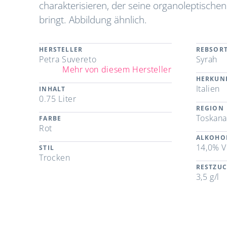
charakterisieren, der seine organoleptisch
bringt. Abbildung ähnlich.
HERSTELLER
REBSOR
Petra Suvereto
Syrah
Mehr von diesem Hersteller
HERKUN
Italien
INHALT
0.75 Liter
REGION
Toskan
FARBE
Rot
ALKOHO
14,0% V
STIL
Trocken
RESTZU
3,5 g/l