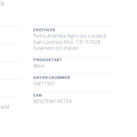
ck
ERZEUGER
Petra Azienda Agricola Località
San Lorenzo Alto, 131 57028
Suvereto (LI) Italien
PRODUKTART
Wein
ARTIKELNUMMER
SW17901
EAN
8032998160734
fand