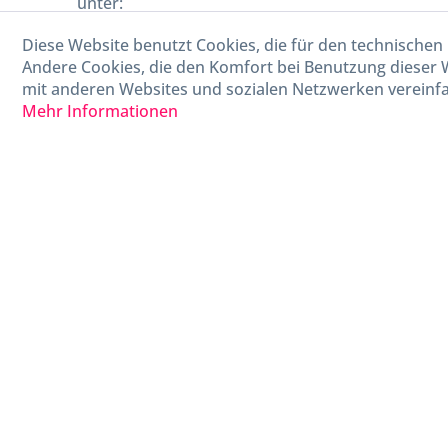
unter:
Diese Website benutzt Cookies, die für den technischen 
040-880 99 770
Andere Cookies, die den Komfort bei Benutzung dieser 
Mo-Fr, 09:00 - 15:00 Uhr
mit anderen Websites und sozialen Netzwerken vereinfa
Mehr Informationen
* Alle Preise in