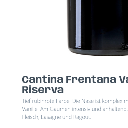
Cantina Frentana V
Riserva
Tief rubinrote Farbe. Die Nase ist komplex
Vanille. Am Gaumen intensiv und anhaltend. 
Fleisch, Lasagne und Ragout.