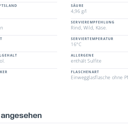
FTSLAND
SÄURE
4,96 g/l
SERVIEREMPFEHLUNG
en
Rind, Wild, Käse.
T
SERVIERTEMPERATUR
16°C
LGEHALT
ALLERGENE
ol.
enthält Sulfite
CKER
FLASCHENART
Einwegglasflasche ohne P
s angesehen