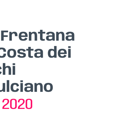
 Frentana
Costa dei
hi
lciano
a
2020