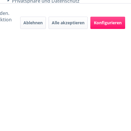
Privatsphäre und Datenschutz
rden.
aktion
Ablehnen
Alle akzeptieren
Konfigurieren
Handel mit BIO-Weinen
kontrolliert und zertifiziert
durch DE-ÖKO-009
ers beschrieben
e