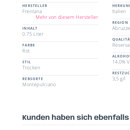
HERSTELLER
HERKUN
Frentana
Italien
Mehr von diesem Hersteller
REGION
Abruzz
INHALT
0.75 Liter
QUALITÄ
Reserva
FARBE
Rot
ALKOHO
14,0% V
STIL
Trocken
RESTZU
3,5 g/l
REBSORTE
Montepulciano
Kunden haben sich ebenfall