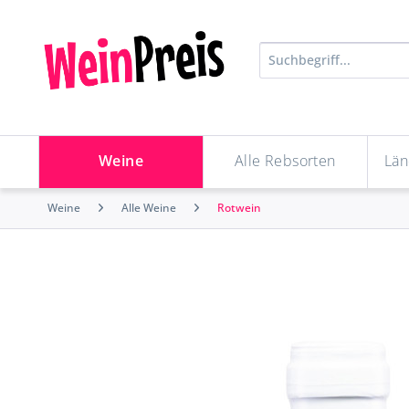
Weine
Alle Rebsorten
Län
Weine
Alle Weine
Rotwein