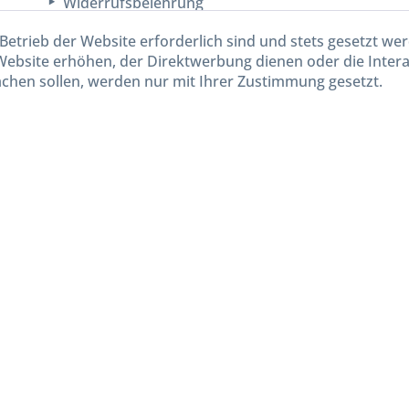
Widerrufsbelehrung
Unsere AGB
Betrieb der Website erforderlich sind und stets gesetzt we
Lieferinformationen
Website erhöhen, der Direktwerbung dienen oder die Inter
chen sollen, werden nur mit Ihrer Zustimmung gesetzt.
kl. gesetzl. Mehrwertsteuer zzgl.
Versandkosten
und ggf. Nachnahmegebühren, wenn nicht and
Widerruf erklären
Gestaltung, Shop-Setup, Management & Hosting durch
Ternum Internet Services
mit Shopwar