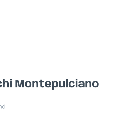
chi Montepulciano
und
s