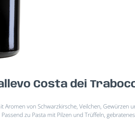
allevo Costa dei Traboc
 mit Aromen von Schwarzkirsche, Veilchen, Gewürzen 
Passend zu Pasta mit Pilzen und Trüffeln, gebratene