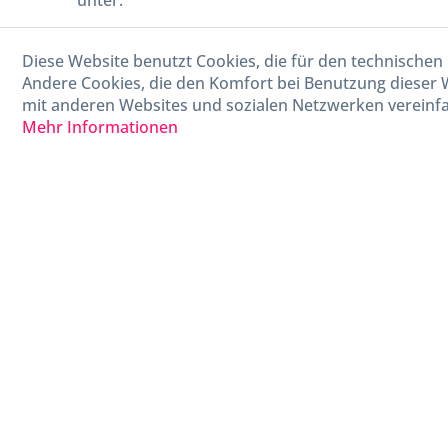
unter:
040-880 99 770
Diese Website benutzt Cookies, die für den technischen 
Mo-Fr, 09:00 - 15:00 Uhr
Andere Cookies, die den Komfort bei Benutzung dieser 
mit anderen Websites und sozialen Netzwerken vereinfa
Mehr Informationen
* Alle Preise in