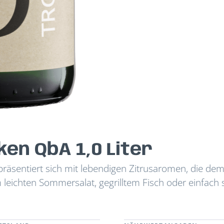
ken QbA 1,0 Liter
präsentiert sich mit lebendigen Zitrusaromen, die de
m leichten Sommersalat, gegrilltem Fisch oder einfach 
i