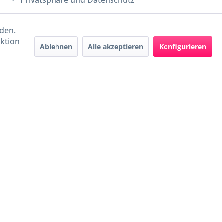
Privatsphäre und Datenschutz
rden.
aktion
Ablehnen
Alle akzeptieren
Konfigurieren
Handel mit BIO-Weinen
kontrolliert und zertifiziert
durch DE-ÖKO-009
ers beschrieben
e