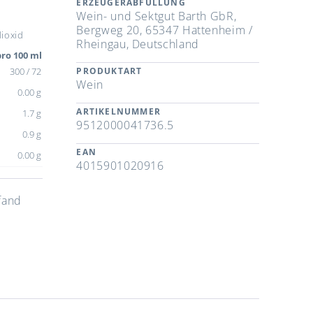
ERZEUGERABFÜLLUNG
Wein- und Sektgut Barth GbR,
Bergweg 20, 65347 Hattenheim /
ioxid
Rheingau, Deutschland
ro 100 ml
300 / 72
PRODUKTART
Wein
0.00 g
ARTIKELNUMMER
1.7 g
9512000041736.5
0.9 g
EAN
0.00 g
4015901020916
fand