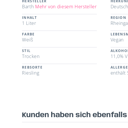
HERSTELLER
HERKUN
Barth
Mehr von diesem Hersteller
Deutsch
INHALT
REGION
1 Liter
Rheing
FARBE
LEBENSM
Weiß
Vegan
STIL
ALKOHO
Trocken
11,0% V
REBSORTE
ALLERG
Riesling
enthält 
Kunden haben sich ebenfall