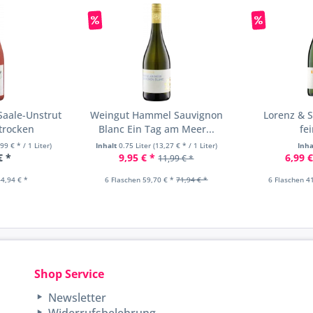
Saale-Unstrut
Weingut Hammel Sauvignon
Lorenz & S
trocken
Blanc Ein Tag am Meer...
fe
,99 € * / 1 Liter)
Inhalt
0.75 Liter
(13,27 € * / 1 Liter)
Inha
€ *
9,95 € *
6,99 €
11,99 € *
4,94 € *
6 Flaschen 59,70 € *
71,94 € *
6 Flaschen 4
Shop Service
Newsletter