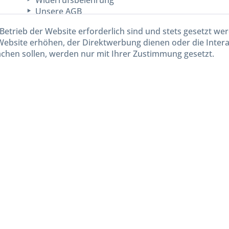
Widerrufsbelehrung
Unsere AGB
Lieferinformationen
Betrieb der Website erforderlich sind und stets gesetzt we
Website erhöhen, der Direktwerbung dienen oder die Inter
chen sollen, werden nur mit Ihrer Zustimmung gesetzt.
kl. gesetzl. Mehrwertsteuer zzgl.
Versandkosten
und ggf. Nachnahmegebühren, wenn nicht and
Widerruf erklären
Gestaltung, Shop-Setup, Management & Hosting durch
Ternum Internet Services
mit Shopwar