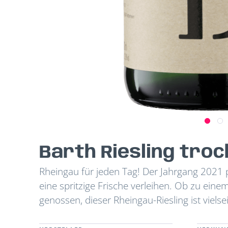
Barth Riesling troc
Rheingau für jeden Tag! Der Jahrgang 2021 
eine spritzige Frische verleihen. Ob zu eine
genossen, dieser Rheingau-Riesling ist vielse