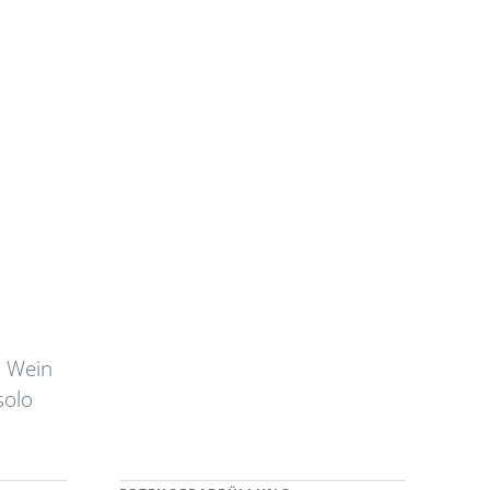
m Wein
solo