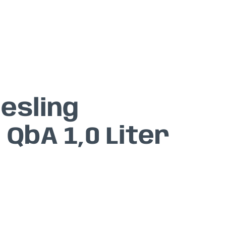
esling
QbA 1,0 Liter