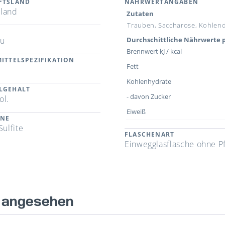
FTSLAND
NÄHRWERTANGABEN
land
Zutaten
Trauben, Saccharose, Kohlend
au
Durchschittliche Nährwerte p
Brennwert kJ / kcal
ITTELSPEZIFIKATION
Fett
Kohlenhydrate
LGEHALT
- davon Zucker
ol.
Eiweiß
ENE
Sulfite
FLASCHENART
Einwegglasflasche ohne P
s angesehen