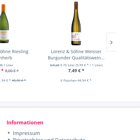
Bio
öhne Riesling
Lorenz & Söhne Weisser
Landerer
inherb
Burgunder Qualitätswein...
Ch
lt
1 Liter
Inhalt
0.75 Liter
(9,99 € * / 1 Liter)
Inhalt
0.75
 *
7,49 € *
9,4
8,00 € *
1,94 € *
48,00 € *
6 Flaschen 44,94 € *
6 Flasch
Informationen
Impressum