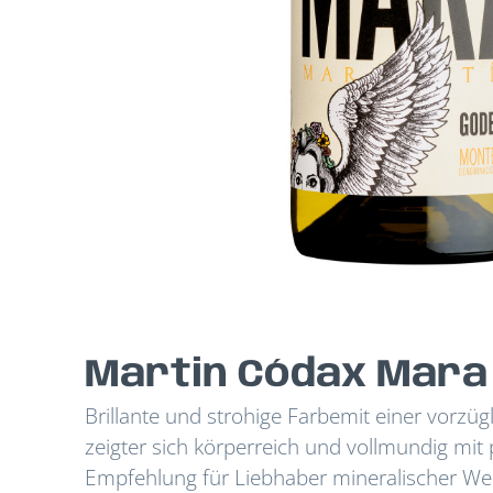
Martin Códax Mara 
Brillante und strohige Farbemit einer vorz
zeigter sich körperreich und vollmundig mi
Empfehlung für Liebhaber mineralischer We