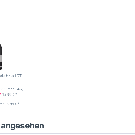
alabria IGT
,79 € * / 1 Liter)
*
15,99 € *
 € *
95,94 € *
s angesehen