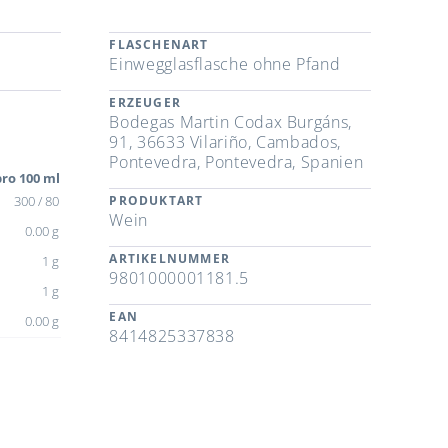
FLASCHENART
Einwegglasflasche ohne Pfand
ERZEUGER
Bodegas Martin Codax Burgáns,
91, 36633 Vilariño, Cambados,
Pontevedra, Pontevedra, Spanien
ro 100 ml
300 / 80
PRODUKTART
Wein
0.00 g
ARTIKELNUMMER
1 g
9801000001181.5
1 g
EAN
0.00 g
8414825337838