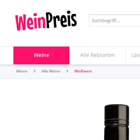
Weine
Alle Rebsorten
Län
Weine
Alle Weine
Weißwein