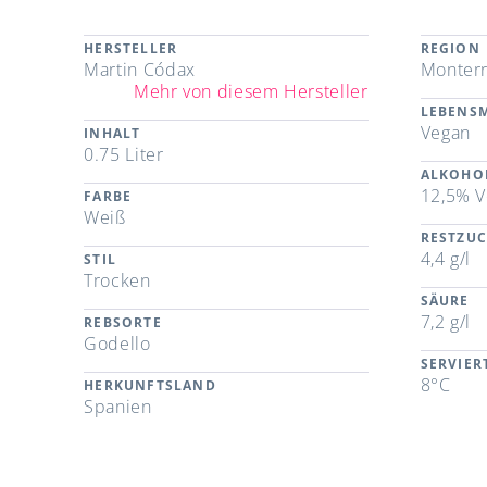
HERSTELLER
REGION
Martin Códax
Monterr
Mehr von diesem Hersteller
LEBENSM
Vegan
INHALT
0.75 Liter
ALKOHO
12,5% V
FARBE
Weiß
RESTZU
4,4 g/l
STIL
Trocken
SÄURE
7,2 g/l
REBSORTE
Godello
SERVIE
8°C
HERKUNFTSLAND
Spanien