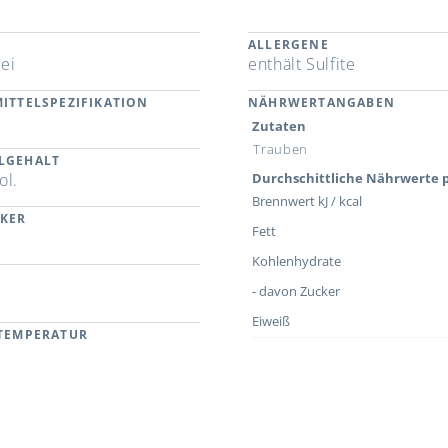
ALLERGENE
ei
enthält Sulfite
ITTELSPEZIFIKATION
NÄHRWERTANGABEN
Zutaten
Trauben
LGEHALT
ol.
Durchschittliche Nährwerte p
Brennwert kJ / kcal
CKER
Fett
Kohlenhydrate
- davon Zucker
Eiweiß
RTEMPERATUR