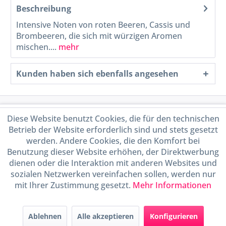
Beschreibung
Intensive Noten von roten Beeren, Cassis und
Brombeeren, die sich mit würzigen Aromen
mischen....
mehr
Kunden haben sich ebenfalls angesehen
Service Hotline
Diese Website benutzt Cookies, die für den technischen
Betrieb der Website erforderlich sind und stets gesetzt
Shop Service
werden. Andere Cookies, die den Komfort bei
Benutzung dieser Website erhöhen, der Direktwerbung
dienen oder die Interaktion mit anderen Websites und
Informationen
sozialen Netzwerken vereinfachen sollen, werden nur
mit Ihrer Zustimmung gesetzt.
Mehr Informationen
Handel mit BIO-Weinen
kontrolliert und zertifiziert
durch DE-ÖKO-009
Ablehnen
Alle akzeptieren
Konfigurieren