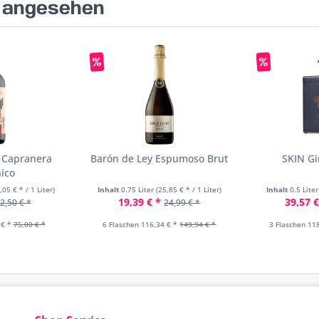
s angesehen
e Capranera
Barón de Ley Espumoso Brut
SKIN Gi
nico
,05 € * / 1 Liter)
Inhalt
0.75 Liter
(25,85 € * / 1 Liter)
Inhalt
0.5 Lite
19,39 € *
39,57 €
2,50 € *
24,99 € *
 € *
75,00 € *
6 Flaschen 116,34 € *
149,94 € *
3 Flaschen 11