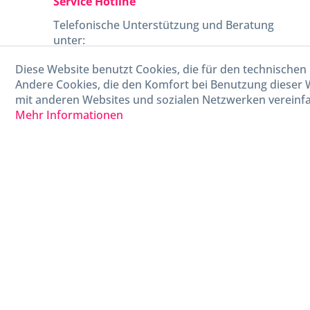
Service Hotline
Telefonische Unterstützung und Beratung
unter:
Diese Website benutzt Cookies, die für den technischen 
040-880 99 770
Andere Cookies, die den Komfort bei Benutzung dieser 
Mo-Fr, 09:00 - 15:00 Uhr
mit anderen Websites und sozialen Netzwerken vereinfa
Mehr Informationen
* Alle Preise in