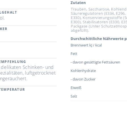
Zutaten
Trauben, Saccharose, Kohlendi
LGEHALT
Säureregulatoren (E334, E296,
ol.
E330), Konservierungsstoffe (Su
E300), Stabilisatoren (E330, E35
Packgase (Unter Schutzatmos
CKER
abgefüllt).
Durchschittliche Nährwerte p
Brennwert kJ / kcal
Fett
REMPFEHLUNG
- davon gesättigte Fettsäuren
u delikaten Schinken- und
Kohlenhydrate
zialitäten, luftgetrocknet
ingeräuchert.
- davon Zucker
Eiweiß
RTEMPERATUR
Salz