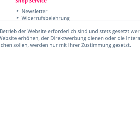
Shop Service
Newsletter
Widerrufsbelehrung
Unsere AGB
Betrieb der Website erforderlich sind und stets gesetzt we
Lieferinformationen
Website erhöhen, der Direktwerbung dienen oder die Inter
chen sollen, werden nur mit Ihrer Zustimmung gesetzt.
kl. gesetzl. Mehrwertsteuer zzgl.
Versandkosten
und ggf. Nachnahmegebühren, wenn nicht and
Widerruf erklären
Gestaltung, Shop-Setup, Management & Hosting durch
Ternum Internet Services
mit Shopwar