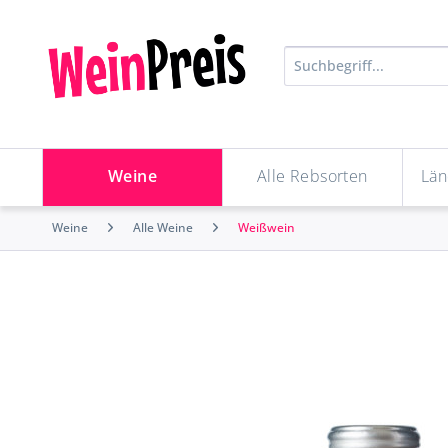
Weine
Alle Rebsorten
Län
Weine
Alle Weine
Weißwein