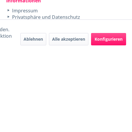
Informationen
Impressum
Privatsphäre und Datenschutz
rden.
aktion
Ablehnen
Alle akzeptieren
Konfigurieren
Handel mit BIO-Weinen
kontrolliert und zertifiziert
durch DE-ÖKO-009
ers beschrieben
e