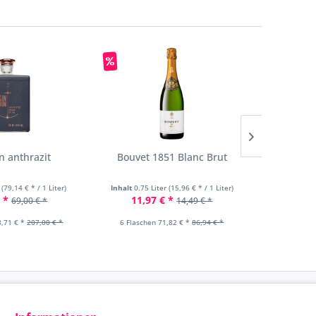
n anthrazit
Bouvet 1851 Blanc Brut
Bouvet
A
r
(79,14 € * / 1 Liter)
Inhalt
0.75 Liter
(15,96 € * / 1 Liter)
Inhalt
0.75
 *
11,97 € *
12,5
69,00 € *
14,49 € *
8,71 € *
207,00 € *
6 Flaschen 71,82 € *
86,94 € *
6 Flasch