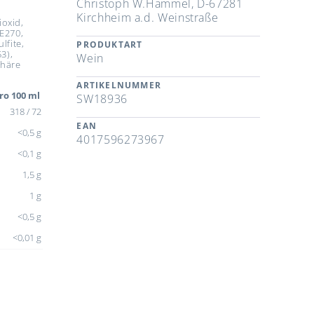
Christoph W.Hammel, D-67281
Kirchheim a.d. Weinstraße
oxid,
 E270,
lfite,
PRODUKTART
3),
Wein
phäre
ARTIKELNUMMER
ro 100 ml
SW18936
318 / 72
EAN
<0,5 g
4017596273967
<0,1 g
1,5 g
1 g
<0,5 g
<0,01 g