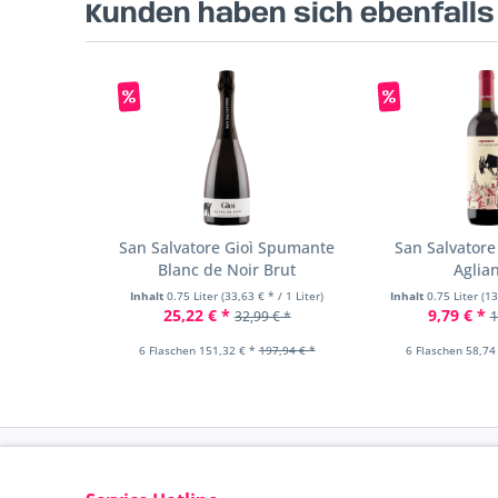
Kunden haben sich ebenfall
San Salvatore Gioì Spumante
San Salvator
Blanc de Noir Brut
Aglia
Inhalt
0.75 Liter
(33,63 € * / 1 Liter)
Inhalt
0.75 Liter
(13
25,22 € *
9,79 € *
32,99 € *
1
6 Flaschen 151,32 € *
197,94 € *
6 Flaschen 58,74