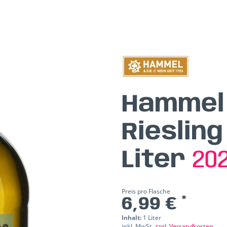
Hammel 
Riesling
Liter
20
Preis pro Flasche
6,99 € *
Inhalt:
1 Liter
inkl. MwSt.
zzgl. Versandkosten