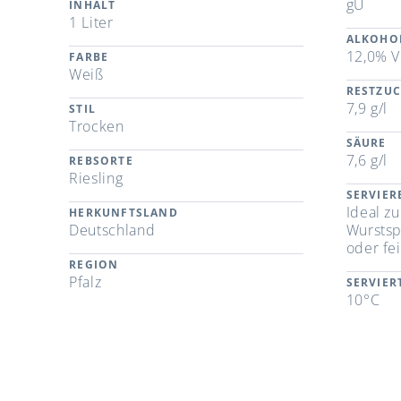
gU
INHALT
1 Liter
ALKOHO
12,0% V
FARBE
Weiß
RESTZU
7,9 g/l
STIL
Trocken
SÄURE
7,6 g/l
REBSORTE
Riesling
SERVIE
Ideal z
HERKUNFTSLAND
Deutschland
Wurstspe
oder fe
REGION
Pfalz
SERVIE
10°C