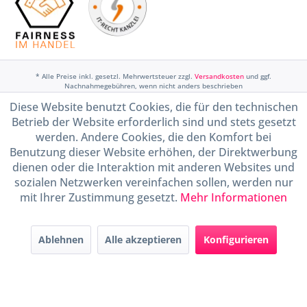
* Alle Preise inkl. gesetzl. Mehrwertsteuer zzgl.
Versandkosten
und ggf.
Nachnahmegebühren, wenn nicht anders beschrieben
Diese Website benutzt Cookies, die für den technischen
Widerruf erklären
Betrieb der Website erforderlich sind und stets gesetzt
Gestaltung, Shop-Setup, Management & Hosting durch
Ternum Internet Services
mit
werden. Andere Cookies, die den Komfort bei
Shopware
Benutzung dieser Website erhöhen, der Direktwerbung
dienen oder die Interaktion mit anderen Websites und
sozialen Netzwerken vereinfachen sollen, werden nur
mit Ihrer Zustimmung gesetzt.
Mehr Informationen
Ablehnen
Alle akzeptieren
Konfigurieren