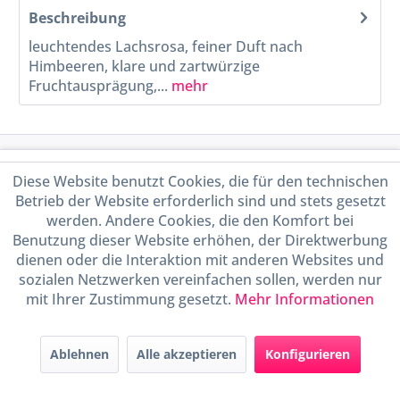
Beschreibung
leuchtendes Lachsrosa, feiner Duft nach
Himbeeren, klare und zartwürzige
Fruchtausprägung,...
mehr
Service Hotline
Diese Website benutzt Cookies, die für den technischen
Betrieb der Website erforderlich sind und stets gesetzt
Shop Service
werden. Andere Cookies, die den Komfort bei
Benutzung dieser Website erhöhen, der Direktwerbung
Informationen
dienen oder die Interaktion mit anderen Websites und
sozialen Netzwerken vereinfachen sollen, werden nur
mit Ihrer Zustimmung gesetzt.
Mehr Informationen
Handel mit BIO-Weinen
kontrolliert und zertifiziert
durch DE-ÖKO-009
Ablehnen
Alle akzeptieren
Konfigurieren