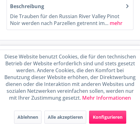
Beschreibung
Die Trauben für den Russian River Valley Pinot
Noir werden nach Parzellen getrennt im...
mehr
Service Hotline
Diese Website benutzt Cookies, die für den technischen
Betrieb der Website erforderlich sind und stets gesetzt
Shop Service
werden. Andere Cookies, die den Komfort bei
Benutzung dieser Website erhöhen, der Direktwerbung
Informationen
dienen oder die Interaktion mit anderen Websites und
sozialen Netzwerken vereinfachen sollen, werden nur
mit Ihrer Zustimmung gesetzt.
Mehr Informationen
Handel mit BIO-Weinen
kontrolliert und zertifiziert
durch DE-ÖKO-009
Ablehnen
Alle akzeptieren
Konfigurieren