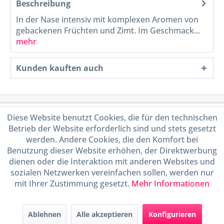
Beschreibung
In der Nase intensiv mit komplexen Aromen von
gebackenen Früchten und Zimt. Im Geschmack...
mehr
Kunden kauften auch
Service Hotline
Diese Website benutzt Cookies, die für den technischen
Betrieb der Website erforderlich sind und stets gesetzt
Shop Service
werden. Andere Cookies, die den Komfort bei
Benutzung dieser Website erhöhen, der Direktwerbung
dienen oder die Interaktion mit anderen Websites und
Informationen
sozialen Netzwerken vereinfachen sollen, werden nur
mit Ihrer Zustimmung gesetzt.
Mehr Informationen
Handel mit BIO-Weinen
kontrolliert und zertifiziert
durch DE-ÖKO-009
Ablehnen
Alle akzeptieren
Konfigurieren