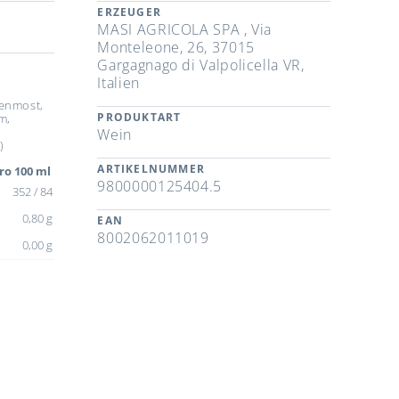
ERZEUGER
MASI AGRICOLA SPA , Via
Monteleone, 26, 37015
Gargagnago di Valpolicella VR,
Italien
benmost,
PRODUKTART
m,
Wein
)
ARTIKELNUMMER
ro 100 ml
9800000125404.5
352 / 84
0,80 g
EAN
8002062011019
0,00 g