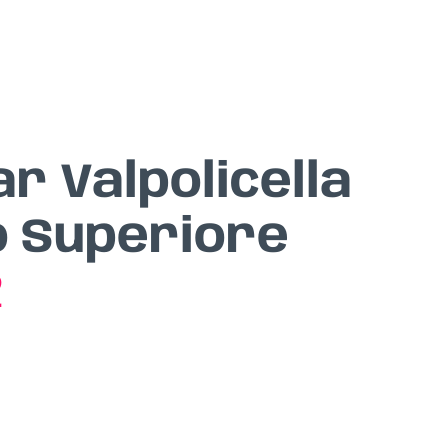
r Valpolicella
o Superiore
2