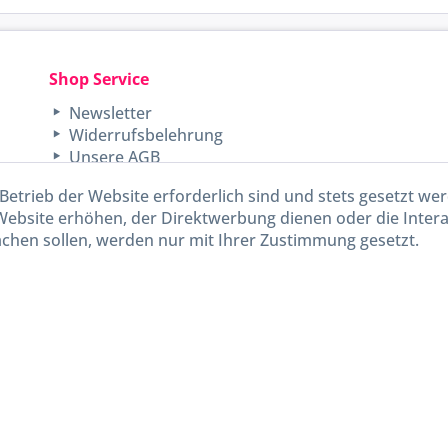
Shop Service
Newsletter
Widerrufsbelehrung
Unsere AGB
Lieferinformationen
Betrieb der Website erforderlich sind und stets gesetzt we
Website erhöhen, der Direktwerbung dienen oder die Inter
chen sollen, werden nur mit Ihrer Zustimmung gesetzt.
kl. gesetzl. Mehrwertsteuer zzgl.
Versandkosten
und ggf. Nachnahmegebühren, wenn nicht and