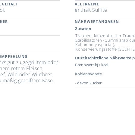
LGEHALT
ALLERGENE
ol.
enthält Sulfite
CKER
NÄHRWERTANGABEN
Zutaten
Trauben, konzentrierter Trau
Stabilisatoren (Gummi arabicu
Kaliumpolyaspartat),
Konservierungsstoffe (SULFITE
REMPFEHLUNG
Durchschittliche Nährwerte p
rs gut zu gegrilltem oder
Brennwert kJ / kcal
nem rotem Fleisch,
ef, Wild oder Wildbret
Kohlenhydrate
u mäßig gereiftem Käse.
- davon Zucker