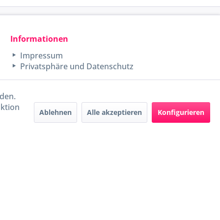
Informationen
Impressum
Privatsphäre und Datenschutz
rden.
aktion
Ablehnen
Alle akzeptieren
Konfigurieren
Handel mit BIO-Weinen
kontrolliert und zertifiziert
durch DE-ÖKO-009
ers beschrieben