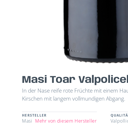
Masi Toar Valpolice
In der Nase reife rote Früchte mit einem 
Kirschen mit langem vollmundigen Abgang.
HERSTELLER
QUALITÄ
Masi
Mehr von diesem Hersteller
Valpoll