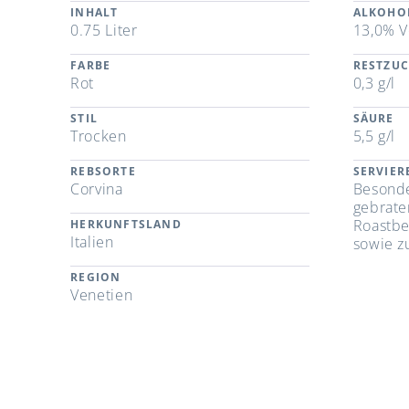
INHALT
ALKOHO
0.75 Liter
13,0% V
FARBE
RESTZU
Rot
0,3 g/l
STIL
SÄURE
Trocken
5,5 g/l
REBSORTE
SERVIE
Corvina
Besonde
gebrate
Roastbe
HERKUNFTSLAND
Italien
sowie z
REGION
Venetien