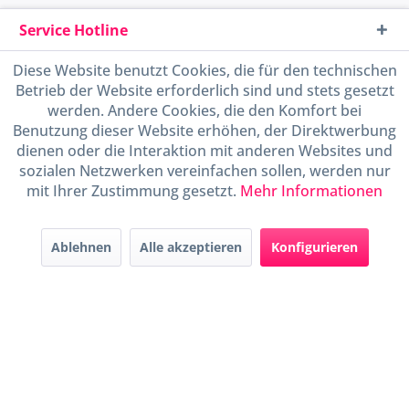
Service Hotline
Diese Website benutzt Cookies, die für den technischen
Shop Service
Betrieb der Website erforderlich sind und stets gesetzt
werden. Andere Cookies, die den Komfort bei
Informationen
Benutzung dieser Website erhöhen, der Direktwerbung
dienen oder die Interaktion mit anderen Websites und
Handel mit BIO-Weinen
sozialen Netzwerken vereinfachen sollen, werden nur
kontrolliert und zertifiziert
mit Ihrer Zustimmung gesetzt.
Mehr Informationen
durch DE-ÖKO-009
Ablehnen
Alle akzeptieren
Konfigurieren
* Alle Preise inkl. gesetzl. Mehrwertsteuer zzgl.
Versandkosten
und ggf.
Nachnahmegebühren, wenn nicht anders beschrieben
Widerruf erklären