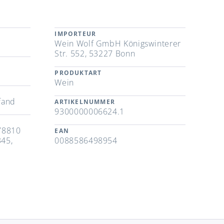
IMPORTEUR
Wein Wolf GmbH Königswinterer
Str. 552, 53227 Bonn
PRODUKTART
Wein
fand
ARTIKELNUMMER
9300000006624.1
78810
EAN
345,
0088586498954