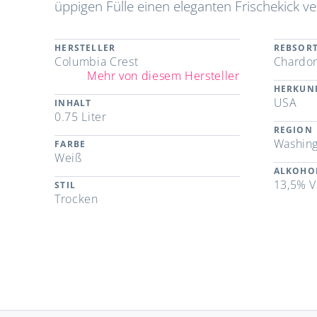
üppigen Fülle einen eleganten Frischekick ver
HERSTELLER
REBSOR
Columbia Crest
Chardo
Mehr von diesem Hersteller
HERKUN
USA
INHALT
0.75 Liter
REGION
Washing
FARBE
Weiß
ALKOHO
13,5% V
STIL
Trocken