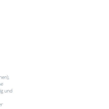
nen),
me
ig und
er