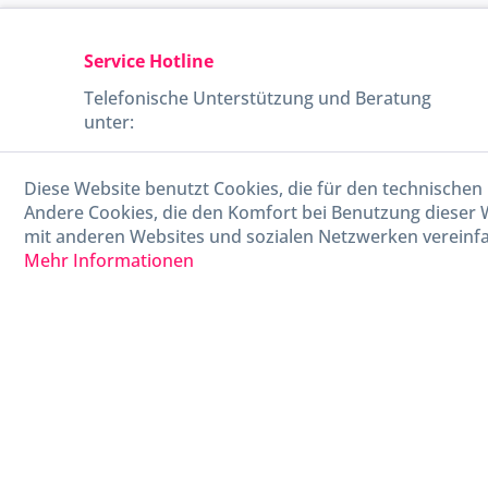
Service Hotline
Telefonische Unterstützung und Beratung
unter:
040-880 99 770
Diese Website benutzt Cookies, die für den technischen 
Mo-Fr, 09:00 - 15:00 Uhr
Andere Cookies, die den Komfort bei Benutzung dieser 
mit anderen Websites und sozialen Netzwerken vereinfa
Mehr Informationen
* Alle Preise in