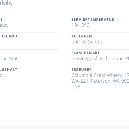
leiht
TE
SERVIERTEMPERATUR
nnay
10-12°C
FTSLAND
ALLERGENE
enthält Sulfite
FLASCHENART
ton State
Einwegglasflasche ohne P
LGEHALT
ERZEUGER
ol.
Columbia Crest Winery, 1
WA-221, Paterson, WA 99
USA