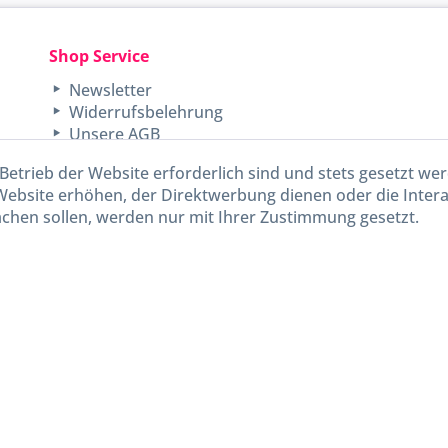
Shop Service
Newsletter
Widerrufsbelehrung
Unsere AGB
Lieferinformationen
Betrieb der Website erforderlich sind und stets gesetzt we
Website erhöhen, der Direktwerbung dienen oder die Inter
chen sollen, werden nur mit Ihrer Zustimmung gesetzt.
kl. gesetzl. Mehrwertsteuer zzgl.
Versandkosten
und ggf. Nachnahmegebühren, wenn nicht and
Widerruf erklären