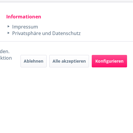
Informationen
Impressum
Privatsphäre und Datenschutz
rden.
aktion
Ablehnen
Alle akzeptieren
Konfigurieren
Handel mit BIO-Weinen
kontrolliert und zertifiziert
durch DE-ÖKO-009
ers beschrieben