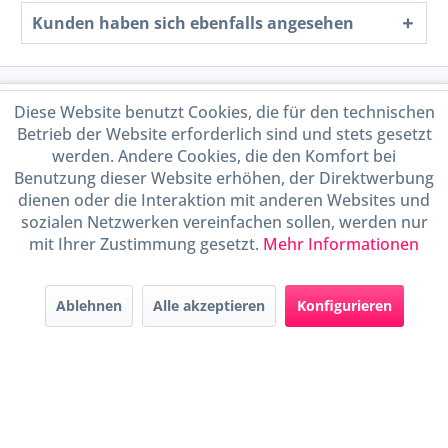
Kunden haben sich ebenfalls angesehen
Service Hotline
Diese Website benutzt Cookies, die für den technischen
Betrieb der Website erforderlich sind und stets gesetzt
Shop Service
werden. Andere Cookies, die den Komfort bei
Benutzung dieser Website erhöhen, der Direktwerbung
dienen oder die Interaktion mit anderen Websites und
Informationen
sozialen Netzwerken vereinfachen sollen, werden nur
mit Ihrer Zustimmung gesetzt.
Mehr Informationen
Handel mit BIO-Weinen
kontrolliert und zertifiziert
durch DE-ÖKO-009
Ablehnen
Alle akzeptieren
Konfigurieren