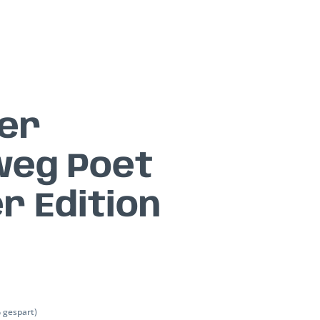
er
weg Poet
r Edition
 gespart)