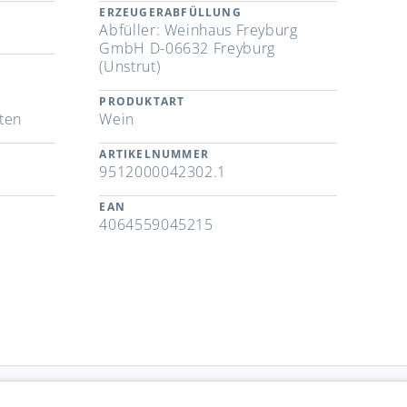
ERZEUGERABFÜLLUNG
Abfüller: Weinhaus Freyburg
GmbH D-06632 Freyburg
(Unstrut)
t
PRODUKTART
ten
Wein
ARTIKELNUMMER
9512000042302.1
EAN
4064559045215