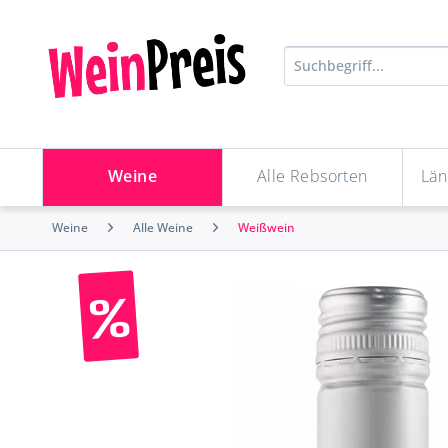
Weine
Alle Rebsorten
Län
Weine
Alle Weine
Weißwein