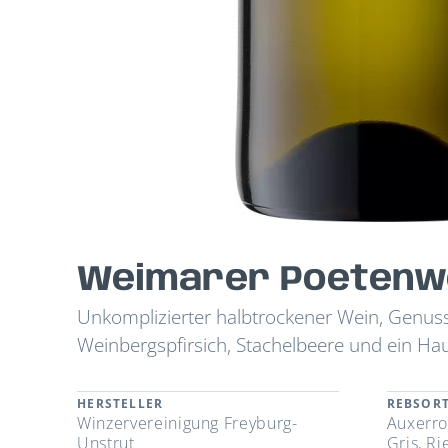
Weimarer Poetenweg
Unkomplizierter halbtrockener Wein, Genuss f
Weinbergspfirsich, Stachelbeere und ein Ha
HERSTELLER
REBSOR
Winzervereinigung Freyburg-
Auxerro
Unstrut
Gris, Ri