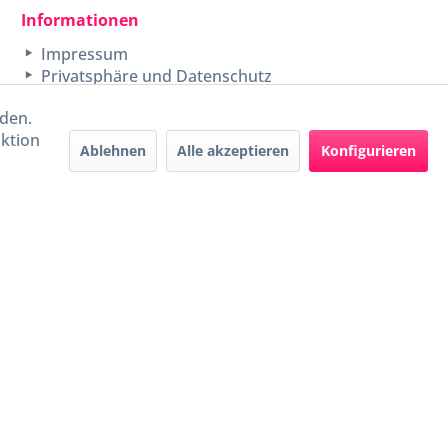
Informationen
Impressum
Privatsphäre und Datenschutz
rden.
aktion
Ablehnen
Alle akzeptieren
Konfigurieren
Handel mit BIO-Weinen
kontrolliert und zertifiziert
durch DE-ÖKO-009
ers beschrieben
e