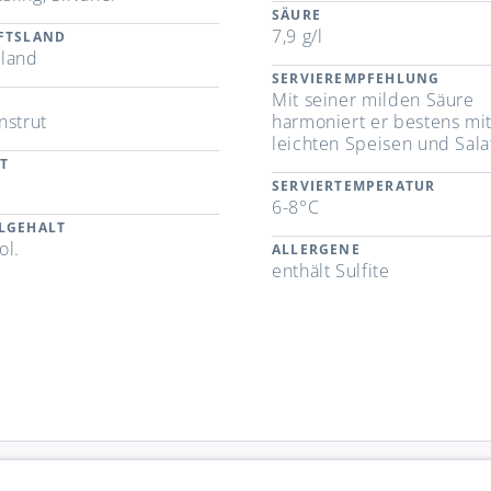
SÄURE
7,9 g/l
FTSLAND
land
SERVIEREMPFEHLUNG
Mit seiner milden Säure
nstrut
harmoniert er bestens mi
leichten Speisen und Sala
T
SERVIERTEMPERATUR
6-8°C
LGEHALT
ol.
ALLERGENE
enthält Sulfite