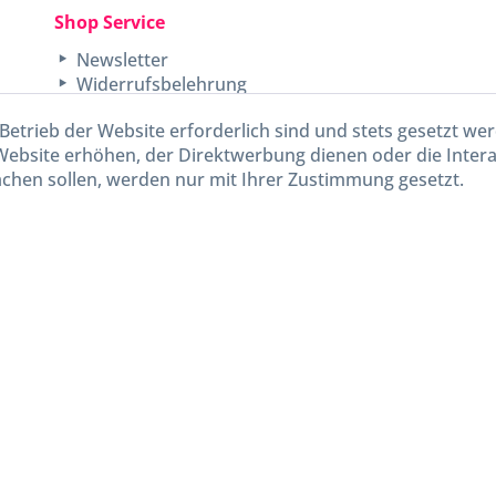
Shop Service
Newsletter
Widerrufsbelehrung
Unsere AGB
Betrieb der Website erforderlich sind und stets gesetzt we
Lieferinformationen
Website erhöhen, der Direktwerbung dienen oder die Inter
chen sollen, werden nur mit Ihrer Zustimmung gesetzt.
kl. gesetzl. Mehrwertsteuer zzgl.
Versandkosten
und ggf. Nachnahmegebühren, wenn nicht and
Widerruf erklären
Gestaltung, Shop-Setup, Management & Hosting durch
Ternum Internet Services
mit Shopwar