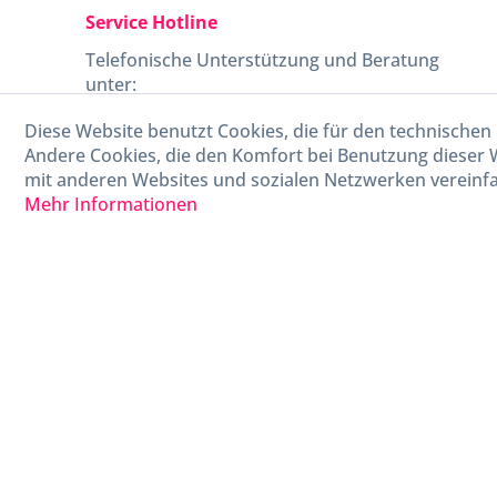
Service Hotline
Telefonische Unterstützung und Beratung
unter:
Diese Website benutzt Cookies, die für den technischen 
040-880 99 770
Andere Cookies, die den Komfort bei Benutzung dieser 
Mo-Fr, 09:00 - 15:00 Uhr
mit anderen Websites und sozialen Netzwerken vereinfa
Mehr Informationen
* Alle Preise in