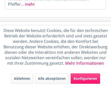
Pfeffer...
mehr
Service Hotline
Diese Website benutzt Cookies, die für den technischen
Betrieb der Website erforderlich sind und stets gesetzt
Shop Service
werden. Andere Cookies, die den Komfort bei
Benutzung dieser Website erhöhen, der Direktwerbung
Informationen
dienen oder die Interaktion mit anderen Websites und
sozialen Netzwerken vereinfachen sollen, werden nur
mit Ihrer Zustimmung gesetzt.
Mehr Informationen
Handel mit BIO-Weinen
kontrolliert und zertifiziert
durch DE-ÖKO-009
Ablehnen
Alle akzeptieren
Konfigurieren