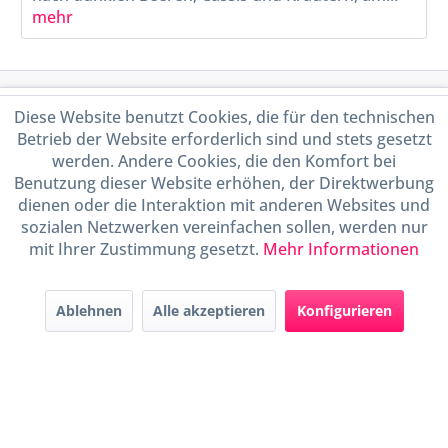
mehr
Service Hotline
Diese Website benutzt Cookies, die für den technischen
Betrieb der Website erforderlich sind und stets gesetzt
Shop Service
werden. Andere Cookies, die den Komfort bei
Benutzung dieser Website erhöhen, der Direktwerbung
Informationen
dienen oder die Interaktion mit anderen Websites und
sozialen Netzwerken vereinfachen sollen, werden nur
mit Ihrer Zustimmung gesetzt.
Mehr Informationen
Handel mit BIO-Weinen
kontrolliert und zertifiziert
durch DE-ÖKO-009
Ablehnen
Alle akzeptieren
Konfigurieren