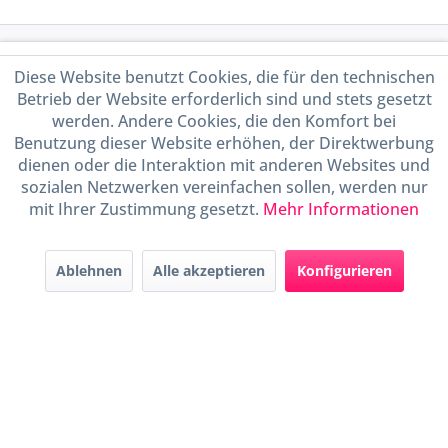
Service Hotline
Diese Website benutzt Cookies, die für den technischen
Betrieb der Website erforderlich sind und stets gesetzt
Shop Service
werden. Andere Cookies, die den Komfort bei
Benutzung dieser Website erhöhen, der Direktwerbung
Informationen
dienen oder die Interaktion mit anderen Websites und
sozialen Netzwerken vereinfachen sollen, werden nur
mit Ihrer Zustimmung gesetzt.
Mehr Informationen
Handel mit BIO-Weinen
kontrolliert und zertifiziert
durch DE-ÖKO-009
Ablehnen
Alle akzeptieren
Konfigurieren
* Alle Preise inkl. gesetzl. Mehrwertsteuer zzgl.
Versandkosten
und ggf.
Nachnahmegebühren, wenn nicht anders beschrieben