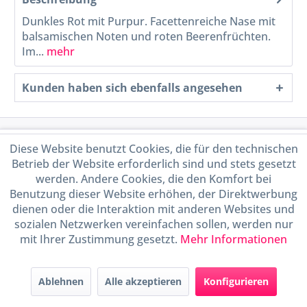
Dunkles Rot mit Purpur. Facettenreiche Nase mit
balsamischen Noten und roten Beerenfrüchten.
Im...
mehr
Kunden haben sich ebenfalls angesehen
Service Hotline
Diese Website benutzt Cookies, die für den technischen
Betrieb der Website erforderlich sind und stets gesetzt
Shop Service
werden. Andere Cookies, die den Komfort bei
Benutzung dieser Website erhöhen, der Direktwerbung
dienen oder die Interaktion mit anderen Websites und
Informationen
sozialen Netzwerken vereinfachen sollen, werden nur
mit Ihrer Zustimmung gesetzt.
Mehr Informationen
Handel mit BIO-Weinen
kontrolliert und zertifiziert
durch DE-ÖKO-009
Ablehnen
Alle akzeptieren
Konfigurieren