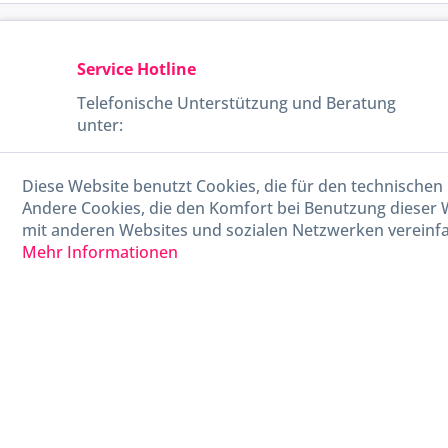
Service Hotline
Telefonische Unterstützung und Beratung
unter:
040-880 99 770
Diese Website benutzt Cookies, die für den technischen 
Mo-Fr, 09:00 - 15:00 Uhr
Andere Cookies, die den Komfort bei Benutzung dieser 
mit anderen Websites und sozialen Netzwerken vereinfa
Mehr Informationen
* Alle Preise in