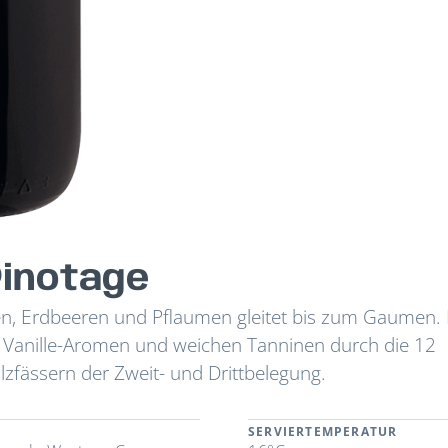
Pinotage
, Erdbeeren und Pflaumen gleitet bis zum Gaumen. 
n Vanille-Aromen und weichen Tanninen durch die 12
zfässern der Zweit- und Drittbelegung.
SERVIERTEMPERATUR