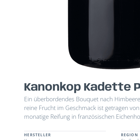
Kanonkop Kadette 
Ein überbordendes Bouquet nach Himbeeren
reine Frucht im Geschmack ist getragen vo
monatige Reifung in französischen Eichenhol
HERSTELLER
REGION