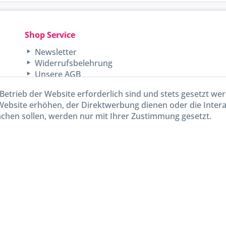
Shop Service
Newsletter
Widerrufsbelehrung
Unsere AGB
Lieferinformationen
Betrieb der Website erforderlich sind und stets gesetzt we
Website erhöhen, der Direktwerbung dienen oder die Inter
chen sollen, werden nur mit Ihrer Zustimmung gesetzt.
kl. gesetzl. Mehrwertsteuer zzgl.
Versandkosten
und ggf. Nachnahmegebühren, wenn nicht and