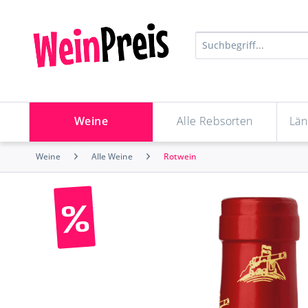
Weine
Alle Rebsorten
Län
Weine
Alle Weine
Rotwein