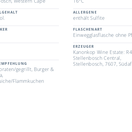
bosch, Western Cape
16°C
LGEHALT
ALLERGENE
ol.
enthält Sulfite
CKER
FLASCHENART
Einwegglasflasche ohne P
ERZEUGER
Kanonkop Wine Estate: R4
Stellenbosch Central,
Stellenbosch, 7607, Südaf
REMPFEHLUNG
raten/gegrillt, Burger &
a,
Quiche/Flammkuchen