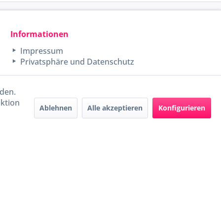
Informationen
Impressum
Privatsphäre und Datenschutz
rden.
aktion
Ablehnen
Alle akzeptieren
Konfigurieren
Handel mit BIO-Weinen
kontrolliert und zertifiziert
durch DE-ÖKO-009
ers beschrieben