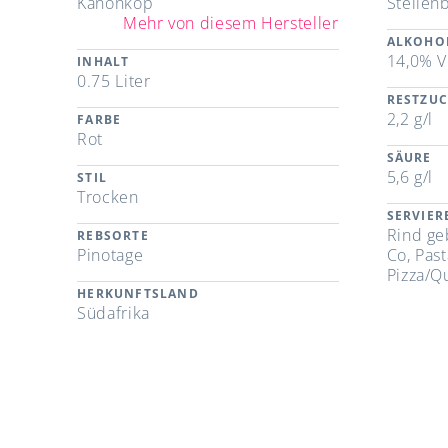
Kanonkop
Stellen
Mehr von diesem Hersteller
ALKOHO
14,0% V
INHALT
0.75 Liter
RESTZU
2,2 g/l
FARBE
Rot
SÄURE
5,6 g/l
STIL
Trocken
SERVIE
Rind geb
REBSORTE
Pinotage
Co, Past
Pizza/
HERKUNFTSLAND
Südafrika