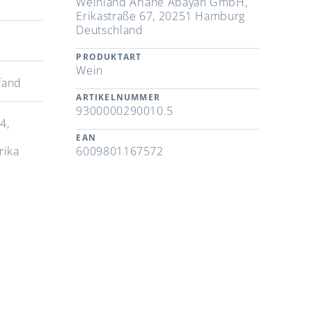
Weinland Ariane Abayan GmbH,
Erikastraße 67, 20251 Hamburg
Deutschland
PRODUKTART
Wein
fand
ARTIKELNUMMER
9300000290010.5
4,
EAN
rika
6009801167572