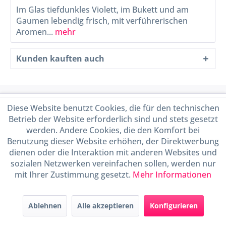
Im Glas tiefdunkles Violett, im Bukett und am
Gaumen lebendig frisch, mit verführerischen
Aromen...
mehr
Kunden kauften auch
Service Hotline
Diese Website benutzt Cookies, die für den technischen
Betrieb der Website erforderlich sind und stets gesetzt
Shop Service
werden. Andere Cookies, die den Komfort bei
Benutzung dieser Website erhöhen, der Direktwerbung
dienen oder die Interaktion mit anderen Websites und
Informationen
sozialen Netzwerken vereinfachen sollen, werden nur
mit Ihrer Zustimmung gesetzt.
Mehr Informationen
Handel mit BIO-Weinen
kontrolliert und zertifiziert
durch DE-ÖKO-009
Ablehnen
Alle akzeptieren
Konfigurieren