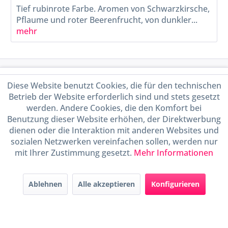
Tief rubinrote Farbe. Aromen von Schwarzkirsche,
Pflaume und roter Beerenfrucht, von dunkler...
mehr
Service Hotline
Diese Website benutzt Cookies, die für den technischen
Betrieb der Website erforderlich sind und stets gesetzt
Shop Service
werden. Andere Cookies, die den Komfort bei
Benutzung dieser Website erhöhen, der Direktwerbung
Informationen
dienen oder die Interaktion mit anderen Websites und
sozialen Netzwerken vereinfachen sollen, werden nur
mit Ihrer Zustimmung gesetzt.
Mehr Informationen
Handel mit BIO-Weinen
kontrolliert und zertifiziert
durch DE-ÖKO-009
Ablehnen
Alle akzeptieren
Konfigurieren