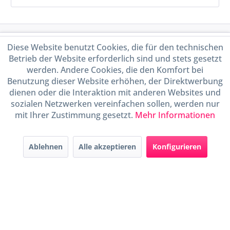
Service Hotline
Diese Website benutzt Cookies, die für den technischen
Betrieb der Website erforderlich sind und stets gesetzt
Shop Service
werden. Andere Cookies, die den Komfort bei
Benutzung dieser Website erhöhen, der Direktwerbung
dienen oder die Interaktion mit anderen Websites und
Informationen
sozialen Netzwerken vereinfachen sollen, werden nur
mit Ihrer Zustimmung gesetzt.
Mehr Informationen
Handel mit BIO-Weinen
kontrolliert und zertifiziert
durch DE-ÖKO-009
Ablehnen
Alle akzeptieren
Konfigurieren
* Alle Preise inkl. gesetzl. Mehrwertsteuer zzgl.
Versandkosten
und ggf.
Nachnahmegebühren, wenn nicht anders beschrieben