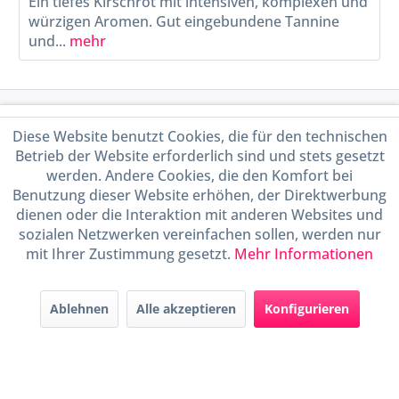
Ein tiefes Kirschrot mit intensiven, komplexen und
würzigen Aromen. Gut eingebundene Tannine
und...
mehr
Service Hotline
Diese Website benutzt Cookies, die für den technischen
Betrieb der Website erforderlich sind und stets gesetzt
Shop Service
werden. Andere Cookies, die den Komfort bei
Benutzung dieser Website erhöhen, der Direktwerbung
Informationen
dienen oder die Interaktion mit anderen Websites und
sozialen Netzwerken vereinfachen sollen, werden nur
mit Ihrer Zustimmung gesetzt.
Mehr Informationen
Handel mit BIO-Weinen
kontrolliert und zertifiziert
durch DE-ÖKO-009
Ablehnen
Alle akzeptieren
Konfigurieren