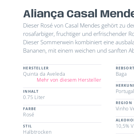
Aliança Casal Mend
Dieser Rosé von Casal Mendes gehört zu den
rosafarbiger, fruchtiger und erfrischender Ro
Dieser Sommerwein kombiniert eine ausbala
Bananen, mit einem weichen und sanften A
HERSTELLER
REBSOR
Quinta da Aveleda
Baga
Mehr von diesem Hersteller
HERKUN
Portuga
INHALT
0.75 Liter
REGION
Vinho V
FARBE
Rosé
ALKOHO
10,5% V
STIL
Halbtrocken