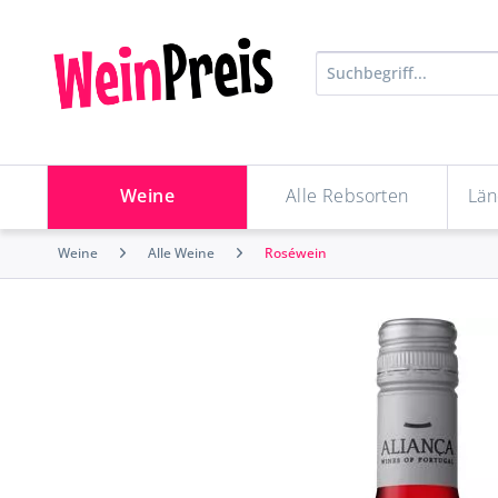
Weine
Alle Rebsorten
Län
Weine
Alle Weine
Roséwein