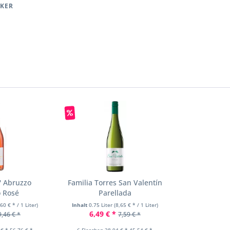
CKER
' Abruzzo
Familia Torres San Valentín
o Rosé
Parellada
,60 € * / 1 Liter)
Inhalt
0.75 Liter
(8,65 € * / 1 Liter)
6,49 € *
9,46 € *
7,59 € *
 € *
56,76 € *
6 Flaschen 38,94 € *
45,54 € *