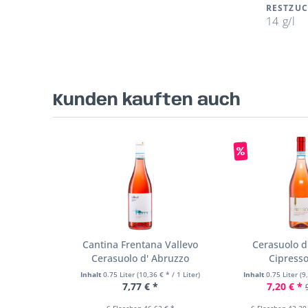
RESTZU
14 g/l
Kunden kauften auch
Cantina Frentana Vallevo
Cerasuolo d
Cerasuolo d' Abruzzo
Cipress
Inhalt
0.75 Liter
(10,36 € * / 1 Liter)
Inhalt
0.75 Liter
(9
7,77 € *
7,20 € *
6 Flaschen 46,62 € *
6 Flaschen 43,20