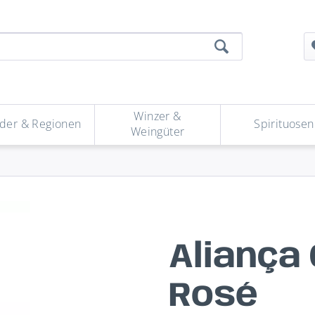
Winzer &
der & Regionen
Spirituosen
Weingüter
Aliança
Rosé