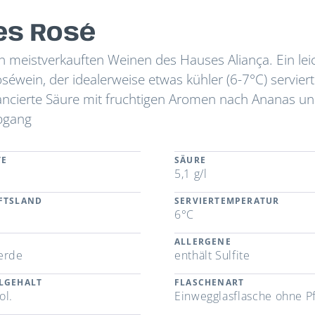
es Rosé
 meistverkauften Weinen des Hauses Aliança. Ein lei
séwein, der idealerweise etwas kühler (6-7°C) serviert
ncierte Säure mit fruchtigen Aromen nach Ananas u
bgang
TE
SÄURE
5,1 g/l
FTSLAND
SERVIERTEMPERATUR
l
6°C
ALLERGENE
erde
enthält Sulfite
LGEHALT
FLASCHENART
ol.
Einwegglasflasche ohne P