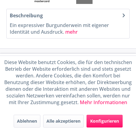
Beschreibung
Ein expressiver Burgunderwein mit eigener
Identität und Ausdruck.
mehr
Service Hotline
Diese Website benutzt Cookies, die für den technischen
Betrieb der Website erforderlich sind und stets gesetzt
Shop Service
werden. Andere Cookies, die den Komfort bei
Benutzung dieser Website erhöhen, der Direktwerbung
dienen oder die Interaktion mit anderen Websites und
Informationen
sozialen Netzwerken vereinfachen sollen, werden nur
mit Ihrer Zustimmung gesetzt.
Mehr Informationen
Handel mit BIO-Weinen
kontrolliert und zertifiziert
durch DE-ÖKO-009
Ablehnen
Alle akzeptieren
Konfigurieren