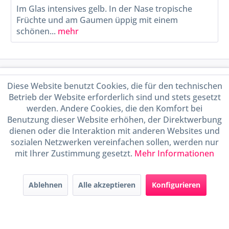
Im Glas intensives gelb. In der Nase tropische
Früchte und am Gaumen üppig mit einem
schönen...
mehr
Service Hotline
Diese Website benutzt Cookies, die für den technischen
Betrieb der Website erforderlich sind und stets gesetzt
Shop Service
werden. Andere Cookies, die den Komfort bei
Benutzung dieser Website erhöhen, der Direktwerbung
Informationen
dienen oder die Interaktion mit anderen Websites und
sozialen Netzwerken vereinfachen sollen, werden nur
mit Ihrer Zustimmung gesetzt.
Mehr Informationen
Handel mit BIO-Weinen
kontrolliert und zertifiziert
durch DE-ÖKO-009
Ablehnen
Alle akzeptieren
Konfigurieren