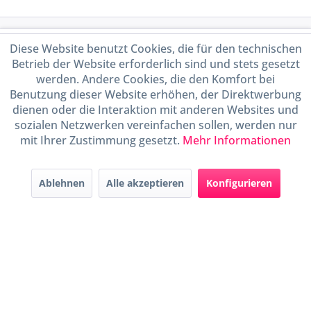
Service Hotline
Diese Website benutzt Cookies, die für den technischen
Betrieb der Website erforderlich sind und stets gesetzt
Shop Service
werden. Andere Cookies, die den Komfort bei
Benutzung dieser Website erhöhen, der Direktwerbung
dienen oder die Interaktion mit anderen Websites und
Informationen
sozialen Netzwerken vereinfachen sollen, werden nur
mit Ihrer Zustimmung gesetzt.
Mehr Informationen
Handel mit BIO-Weinen
kontrolliert und zertifiziert
durch DE-ÖKO-009
Ablehnen
Alle akzeptieren
Konfigurieren
* Alle Preise inkl. gesetzl. Mehrwertsteuer zzgl.
Versandkosten
und ggf.
Nachnahmegebühren, wenn nicht anders beschrieben