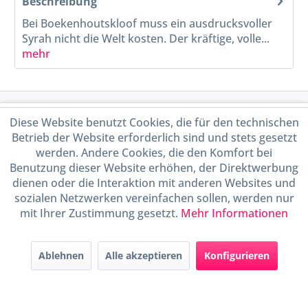
Beschreibung
Bei Boekenhoutskloof muss ein ausdrucksvoller
Syrah nicht die Welt kosten. Der kräftige, volle...
mehr
Service Hotline
Diese Website benutzt Cookies, die für den technischen
Betrieb der Website erforderlich sind und stets gesetzt
Shop Service
werden. Andere Cookies, die den Komfort bei
Benutzung dieser Website erhöhen, der Direktwerbung
dienen oder die Interaktion mit anderen Websites und
Informationen
sozialen Netzwerken vereinfachen sollen, werden nur
mit Ihrer Zustimmung gesetzt.
Mehr Informationen
Handel mit BIO-Weinen
kontrolliert und zertifiziert
durch DE-ÖKO-009
Ablehnen
Alle akzeptieren
Konfigurieren