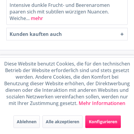
Intensive dunkle Frucht- und Beerenaromen
paaren sich mit subtilen würzigen Nuancen.
Weiche...
mehr
Kunden kauften auch
Service Hotline
Diese Website benutzt Cookies, die für den technischen
Betrieb der Website erforderlich sind und stets gesetzt
Shop Service
werden. Andere Cookies, die den Komfort bei
Benutzung dieser Website erhöhen, der Direktwerbung
dienen oder die Interaktion mit anderen Websites und
Informationen
sozialen Netzwerken vereinfachen sollen, werden nur
mit Ihrer Zustimmung gesetzt.
Mehr Informationen
Handel mit BIO-Weinen
kontrolliert und zertifiziert
durch DE-ÖKO-009
Ablehnen
Alle akzeptieren
Konfigurieren