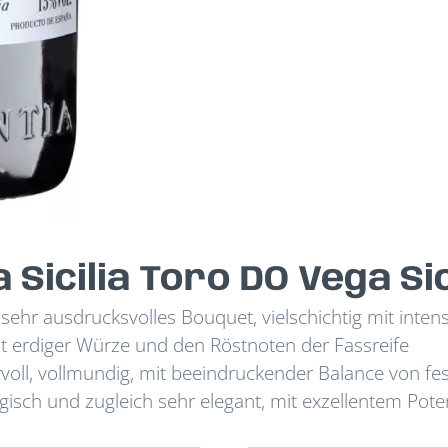
Sicilia Toro DO Vega Sic
s sehr ausdrucksvolles Bouquet, vielschichtig mit inten
ht erdiger Würze und den Röstnoten der Fassreife
oll, vollmundig, mit beeindruckender Balance von fes
isch und zugleich sehr elegant, mit exzellentem Pote