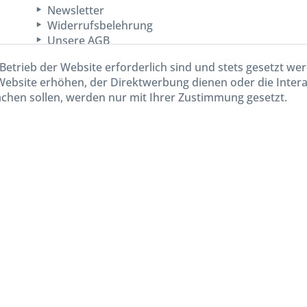
Newsletter
Widerrufsbelehrung
Unsere AGB
Lieferinformationen
Betrieb der Website erforderlich sind und stets gesetzt we
Website erhöhen, der Direktwerbung dienen oder die Inter
chen sollen, werden nur mit Ihrer Zustimmung gesetzt.
kl. gesetzl. Mehrwertsteuer zzgl.
Versandkosten
und ggf. Nachnahmegebühren, wenn nicht and
Widerruf erklären
Gestaltung, Shop-Setup, Management & Hosting durch
Ternum Internet Services
mit Shopwar