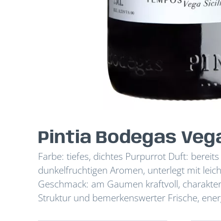
Pintia Bodegas Vega 
Farbe: tiefes, dichtes Purpurrot Duft: bereit
dunkelfruchtigen Aromen, unterlegt mit leic
Geschmack: am Gaumen kraftvoll, charakterv
Struktur und bemerkenswerter Frische, energ