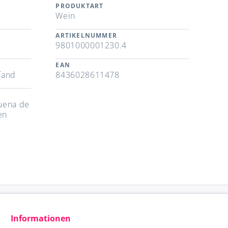
PRODUKTART
Wein
ARTIKELNUMMER
9801000001230.4
EAN
fand
8436028611478
uena de
en
Informationen