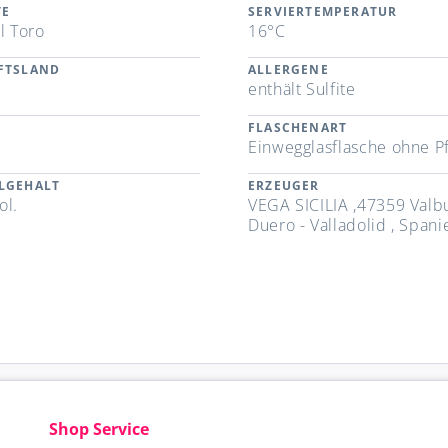
TE
SERVIERTEMPERATUR
l Toro
16°C
FTSLAND
ALLERGENE
n
enthält Sulfite
FLASCHENART
Einwegglasflasche ohne P
LGEHALT
ERZEUGER
ol.
VEGA SICILIA ,47359 Valb
Duero - Valladolid , Spani
Shop Service