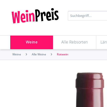
Weine
Alle Rebsorten
Län
Weine
Alle Weine
Rotwein