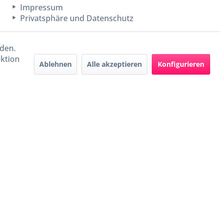
Impressum
Privatsphäre und Datenschutz
rden.
aktion
Ablehnen
Alle akzeptieren
Konfigurieren
Handel mit BIO-Weinen
kontrolliert und zertifiziert
durch DE-ÖKO-009
ers beschrieben
e