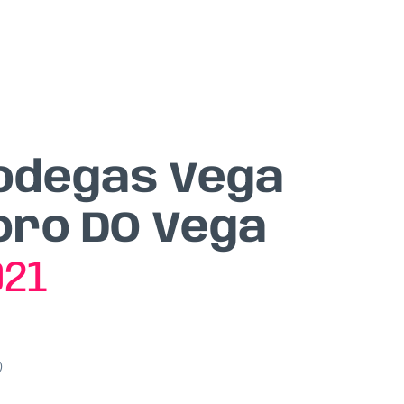
Bodegas Vega
Toro DO Vega
021
)