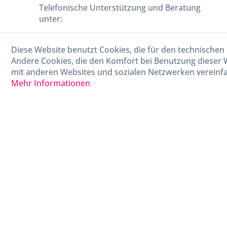
Telefonische Unterstützung und Beratung
unter:
040-880 99 770
Diese Website benutzt Cookies, die für den technischen 
Mo-Fr, 09:00 - 15:00 Uhr
Andere Cookies, die den Komfort bei Benutzung dieser 
mit anderen Websites und sozialen Netzwerken vereinfa
Mehr Informationen
* Alle Preise in