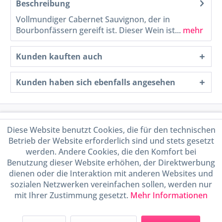
Beschreibung
Vollmundiger Cabernet Sauvignon, der in
Bourbonfässern gereift ist. Dieser Wein ist...
mehr
Kunden kauften auch
Kunden haben sich ebenfalls angesehen
Service Hotline
Diese Website benutzt Cookies, die für den technischen
Betrieb der Website erforderlich sind und stets gesetzt
Shop Service
werden. Andere Cookies, die den Komfort bei
Benutzung dieser Website erhöhen, der Direktwerbung
Informationen
dienen oder die Interaktion mit anderen Websites und
sozialen Netzwerken vereinfachen sollen, werden nur
mit Ihrer Zustimmung gesetzt.
Mehr Informationen
Handel mit BIO-Weinen
kontrolliert und zertifiziert
durch DE-ÖKO-009