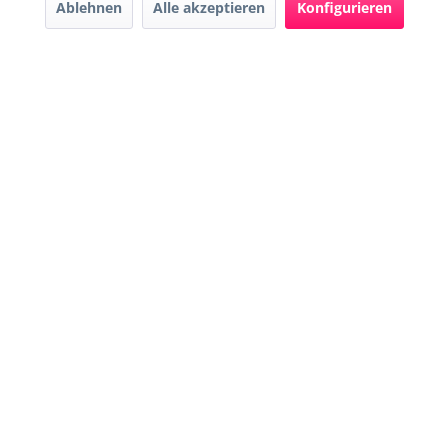
Ablehnen
Alle akzeptieren
Konfigurieren
* Alle Preise inkl. gesetzl. Mehrwertsteuer zzgl.
Versandkosten
und ggf.
Nachnahmegebühren, wenn nicht anders beschrieben
Widerruf erklären
Gestaltung, Shop-Setup, Management & Hosting durch
Ternum Internet Services
mit
Shopware