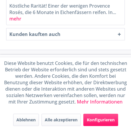
Köstliche Rarität! Einer der wenigen Provence
Rosés, die 6 Monate in Eichenfässern reifen. In...
mehr
Kunden kauften auch
Service Hotline
Diese Website benutzt Cookies, die für den technischen
Betrieb der Website erforderlich sind und stets gesetzt
Shop Service
werden. Andere Cookies, die den Komfort bei
Benutzung dieser Website erhöhen, der Direktwerbung
dienen oder die Interaktion mit anderen Websites und
Informationen
sozialen Netzwerken vereinfachen sollen, werden nur
mit Ihrer Zustimmung gesetzt.
Mehr Informationen
Handel mit BIO-Weinen
kontrolliert und zertifiziert
durch DE-ÖKO-009
Ablehnen
Alle akzeptieren
Konfigurieren