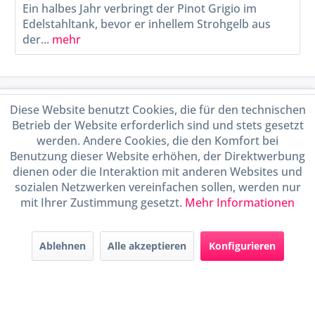
Ein halbes Jahr verbringt der Pinot Grigio im
Edelstahltank, bevor er inhellem Strohgelb aus
der...
mehr
Service Hotline
Diese Website benutzt Cookies, die für den technischen
Betrieb der Website erforderlich sind und stets gesetzt
Shop Service
werden. Andere Cookies, die den Komfort bei
Benutzung dieser Website erhöhen, der Direktwerbung
dienen oder die Interaktion mit anderen Websites und
Informationen
sozialen Netzwerken vereinfachen sollen, werden nur
mit Ihrer Zustimmung gesetzt.
Mehr Informationen
Handel mit BIO-Weinen
kontrolliert und zertifiziert
durch DE-ÖKO-009
Ablehnen
Alle akzeptieren
Konfigurieren