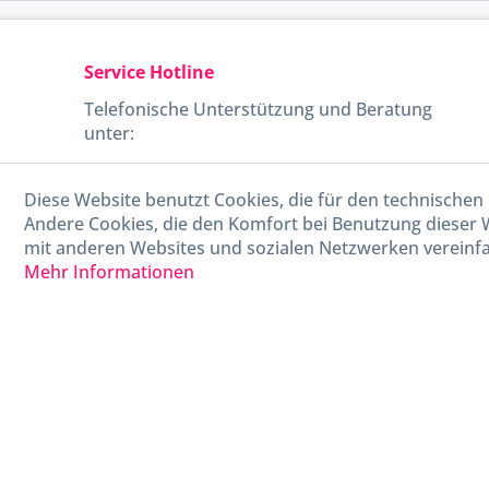
Service Hotline
Telefonische Unterstützung und Beratung
unter:
040-880 99 770
Diese Website benutzt Cookies, die für den technischen 
Mo-Fr, 09:00 - 15:00 Uhr
Andere Cookies, die den Komfort bei Benutzung dieser 
mit anderen Websites und sozialen Netzwerken vereinfa
Mehr Informationen
* Alle Preise in