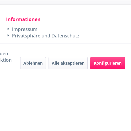
Informationen
Impressum
Privatsphäre und Datenschutz
rden.
aktion
Ablehnen
Alle akzeptieren
Konfigurieren
Handel mit BIO-Weinen
kontrolliert und zertifiziert
durch DE-ÖKO-009
ers beschrieben