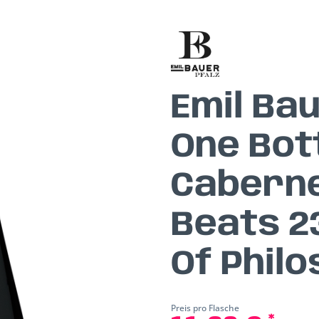
Emil Ba
One Bot
Caberne
Beats 2
Of Phil
Preis pro Flasche