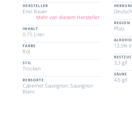
HERSTELLER
HERKUN
Emil Bauer
Deutsch
Mehr von diesem Hersteller
REGION
Pfalz
INHALT
0.75 Liter
ALKOHO
13,5% V
FARBE
Rot
RESTZU
3,3 g/l
STIL
Trocken
SÄURE
4,6 g/l
REBSORTE
Cabernet Sauvignon, Sauvignon
Blanc