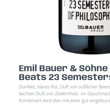
Emil Bauer & Söhne
Beats 23 Semesters
Dunkles, klares Rot, Duft von süßlicher Bee
leichten Duft von Zedernholz. Im Geschmack
Kombiniert wird dies mit einer gut eingebun