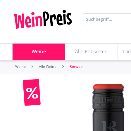
Weine
Alle Rebsorten
Län
Weine
Alle Weine
Rotwein