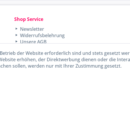
Shop Service
Newsletter
Widerrufsbelehrung
Unsere AGB
Lieferinformationen
Betrieb der Website erforderlich sind und stets gesetzt we
Website erhöhen, der Direktwerbung dienen oder die Inter
chen sollen, werden nur mit Ihrer Zustimmung gesetzt.
kl. gesetzl. Mehrwertsteuer zzgl.
Versandkosten
und ggf. Nachnahmegebühren, wenn nicht and