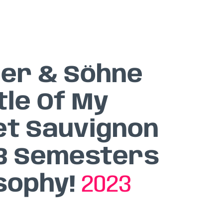
uer & Söhne
tle Of My
t Sauvignon
3 Semesters
osophy!
2023