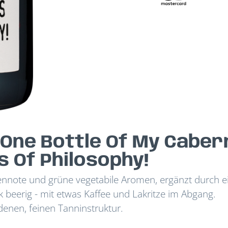
 One Bottle Of My Cabe
 Of Philosophy!
rennote und grüne vegetabile Aromen, ergänzt durch e
 beerig - mit etwas Kaffee und Lakritze im Abgang.
denen, feinen Tanninstruktur.