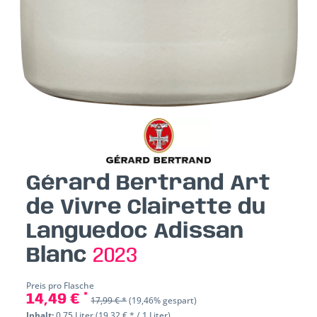
Gérard Bertrand Art
de Vivre Clairette du
Languedoc Adissan
Blanc
2023
Preis pro Flasche
14,49 € *
17,99 € *
(19,46% gespart)
Inhalt:
0.75 Liter (19,32 € * / 1 Liter)