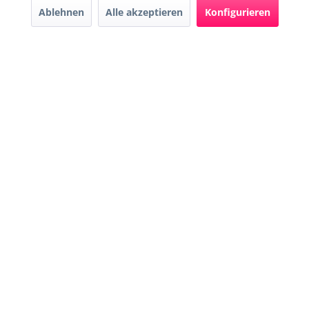
durch DE-ÖKO-009
Ablehnen
Alle akzeptieren
Konfigurieren
* Alle Preise inkl. gesetzl. Mehrwertsteuer zzgl.
Versandkosten
und ggf.
Nachnahmegebühren, wenn nicht anders beschrieben
Widerruf erklären
Gestaltung, Shop-Setup, Management & Hosting durch
Ternum Internet Services
mit
Shopware