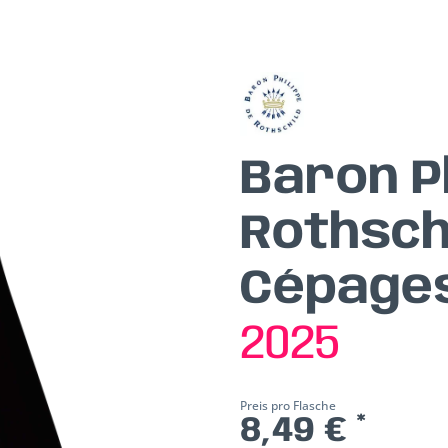
Baron P
Rothsch
Cépages
2025
Preis pro Flasche
8,49 € *