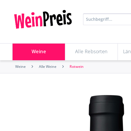
Weine
Alle Rebsorten
Län
Weine
Alle Weine
Rotwein