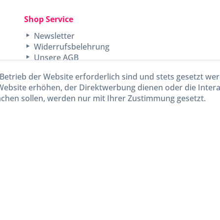
Shop Service
Newsletter
Widerrufsbelehrung
Unsere AGB
Lieferinformationen
Betrieb der Website erforderlich sind und stets gesetzt we
Website erhöhen, der Direktwerbung dienen oder die Inter
chen sollen, werden nur mit Ihrer Zustimmung gesetzt.
kl. gesetzl. Mehrwertsteuer zzgl.
Versandkosten
und ggf. Nachnahmegebühren, wenn nicht and
Widerruf erklären