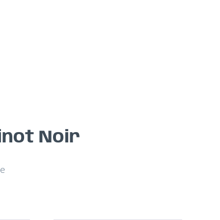
inot Noir
ge