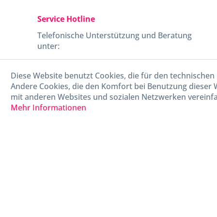
Service Hotline
Telefonische Unterstützung und Beratung
unter:
040-880 99 770
Diese Website benutzt Cookies, die für den technischen 
Mo-Fr, 09:00 - 15:00 Uhr
Andere Cookies, die den Komfort bei Benutzung dieser 
mit anderen Websites und sozialen Netzwerken vereinfa
Mehr Informationen
* Alle Preise in