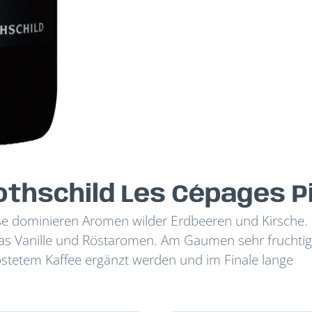
othschild Les Cépages P
Nase dominieren Aromen wilder Erdbeeren und Kirsche.
was Vanille und Röstaromen. Am Gaumen sehr fruchti
östetem Kaffee ergänzt werden und im Finale lange