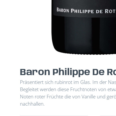
Baron Philippe De R
Präsentiert sich rubinrot im Glas. Im der 
Begleitet werden diese Fruchtnoten von et
Noten roter Früchte die von Vanille und ger
nachhallen.