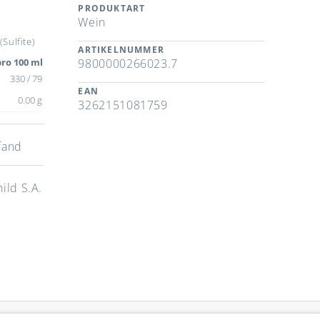
PRODUKTART
Wein
Sulfite)
ARTIKELNUMMER
ro 100 ml
9800000266023.7
330 / 79
EAN
0.00 g
3262151081759
fand
ild S.A.