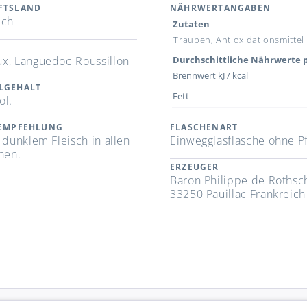
FTSLAND
NÄHRWERTANGABEN
ich
Zutaten
Trauben, Antioxidationsmittel (
x, Languedoc-Roussillon
Durchschittliche Nährwerte p
Brennwert kJ / kcal
LGEHALT
Fett
ol.
REMPFEHLUNG
FLASCHENART
 dunklem Fleisch in allen
Einwegglasflasche ohne P
nen.
ERZEUGER
Baron Philippe de Rothsch
33250 Pauillac Frankreich