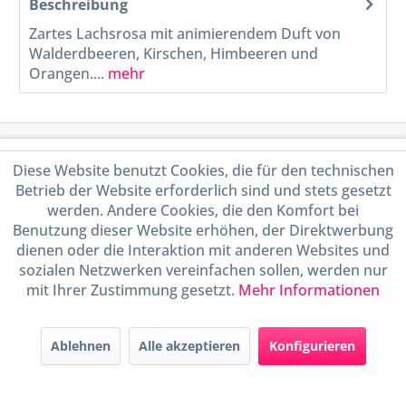
Beschreibung
Zartes Lachsrosa mit animierendem Duft von
Walderdbeeren, Kirschen, Himbeeren und
Orangen....
mehr
Service Hotline
Diese Website benutzt Cookies, die für den technischen
Betrieb der Website erforderlich sind und stets gesetzt
Shop Service
werden. Andere Cookies, die den Komfort bei
Benutzung dieser Website erhöhen, der Direktwerbung
Informationen
dienen oder die Interaktion mit anderen Websites und
sozialen Netzwerken vereinfachen sollen, werden nur
mit Ihrer Zustimmung gesetzt.
Mehr Informationen
Handel mit BIO-Weinen
kontrolliert und zertifiziert
durch DE-ÖKO-009
Ablehnen
Alle akzeptieren
Konfigurieren