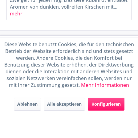
Zweigelt für jeden Tag! Das tiefe Rubinrot entfaltet
Aromen von dunklen, vollreifen Kirschen mit...
mehr
Service Hotline
Diese Website benutzt Cookies, die für den technischen
Betrieb der Website erforderlich sind und stets gesetzt
Shop Service
werden. Andere Cookies, die den Komfort bei
Benutzung dieser Website erhöhen, der Direktwerbung
dienen oder die Interaktion mit anderen Websites und
Informationen
sozialen Netzwerken vereinfachen sollen, werden nur
mit Ihrer Zustimmung gesetzt.
Mehr Informationen
Handel mit BIO-Weinen
kontrolliert und zertifiziert
durch DE-ÖKO-009
Ablehnen
Alle akzeptieren
Konfigurieren