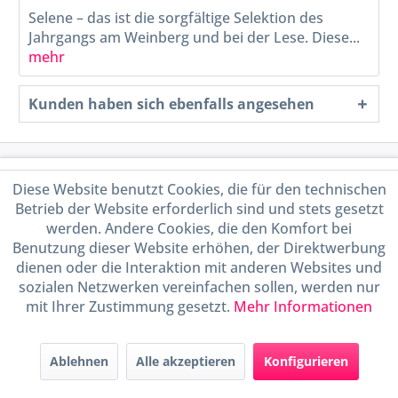
Selene – das ist die sorgfältige Selektion des
Jahrgangs am Weinberg und bei der Lese. Diese...
mehr
Kunden haben sich ebenfalls angesehen
Service Hotline
Diese Website benutzt Cookies, die für den technischen
Betrieb der Website erforderlich sind und stets gesetzt
Shop Service
werden. Andere Cookies, die den Komfort bei
Benutzung dieser Website erhöhen, der Direktwerbung
Informationen
dienen oder die Interaktion mit anderen Websites und
sozialen Netzwerken vereinfachen sollen, werden nur
mit Ihrer Zustimmung gesetzt.
Mehr Informationen
Handel mit BIO-Weinen
kontrolliert und zertifiziert
durch DE-ÖKO-009
Ablehnen
Alle akzeptieren
Konfigurieren