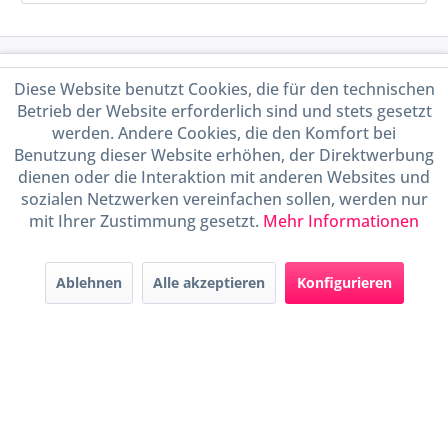
Service Hotline
Diese Website benutzt Cookies, die für den technischen
Betrieb der Website erforderlich sind und stets gesetzt
Shop Service
werden. Andere Cookies, die den Komfort bei
Benutzung dieser Website erhöhen, der Direktwerbung
Informationen
dienen oder die Interaktion mit anderen Websites und
sozialen Netzwerken vereinfachen sollen, werden nur
mit Ihrer Zustimmung gesetzt.
Mehr Informationen
Handel mit BIO-Weinen
kontrolliert und zertifiziert
durch DE-ÖKO-009
Ablehnen
Alle akzeptieren
Konfigurieren
* Alle Preise inkl. gesetzl. Mehrwertsteuer zzgl.
Versandkosten
und ggf.
Nachnahmegebühren, wenn nicht anders beschrieben