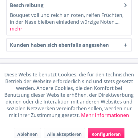
Beschreibung
Bouquet voll und reich an roten, reifen Früchten,
in der Nase bleiben einladend würzige Noten....
mehr
Kunden haben sich ebenfalls angesehen
Service Hotline
Diese Website benutzt Cookies, die für den technischen
Betrieb der Website erforderlich sind und stets gesetzt
Shop Service
werden. Andere Cookies, die den Komfort bei
Benutzung dieser Website erhöhen, der Direktwerbung
Informationen
dienen oder die Interaktion mit anderen Websites und
sozialen Netzwerken vereinfachen sollen, werden nur
mit Ihrer Zustimmung gesetzt.
Mehr Informationen
Handel mit BIO-Weinen
kontrolliert und zertifiziert
durch DE-ÖKO-009
Ablehnen
Alle akzeptieren
Konfigurieren